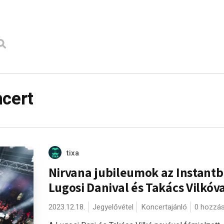
ncert
tixa
Nirvana jubileumok az Instant
Lugosi Danival és Takács Vilkóv
2023.12.18.
Jegyelővétel
Koncertajánló
0 hozzá