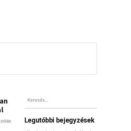
Keresés:
ban
al
Legutóbbi bejegyzések
szólás