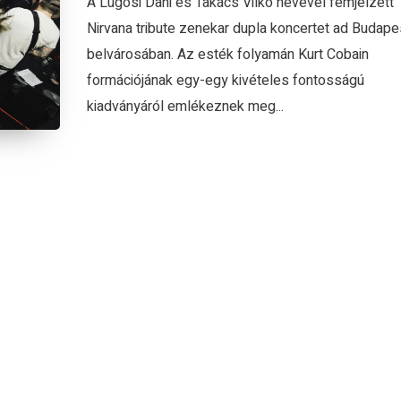
A Lugosi Dani és Takács Vilkó nevével fémjelzett
Nirvana tribute zenekar dupla koncertet ad Budape
belvárosában. Az esték folyamán Kurt Cobain
formációjának egy-egy kivételes fontosságú
kiadványáról emlékeznek meg...