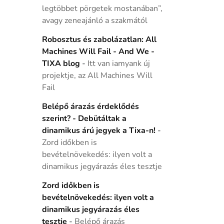
legtöbbet pörgetek mostanában”,
avagy zeneajánló a szakmától
Robosztus és zabolázatlan: All
Machines Will Fail - And We -
TIXA blog
-
Itt van iamyank új
projektje, az All Machines Will
Fail
Belépő árazás érdeklődés
szerint? - Debütáltak a
dinamikus árú jegyek a Tixa-n!
-
Zord időkben is
bevételnövekedés: ilyen volt a
dinamikus jegyárazás éles tesztje
Zord időkben is
bevételnövekedés: ilyen volt a
dinamikus jegyárazás éles
tesztje
-
Belépő árazás