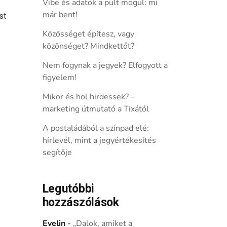
Vibe és adatok a pult mögül: mi
már bent!
st
Közösséget építesz, vagy
közönséget? Mindkettőt?
Nem fogynak a jegyek? Elfogyott a
figyelem!
Mikor és hol hirdessek? –
marketing útmutató a Tixától
A postaládából a színpad elé:
hírlevél, mint a jegyértékesítés
segítője
Legutóbbi
hozzászólások
Evelin
-
„Dalok, amiket a