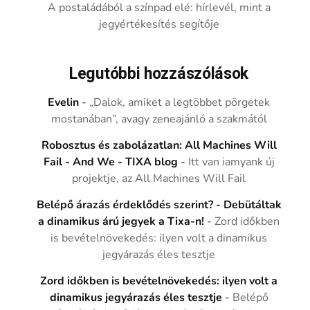
A postaládából a színpad elé: hírlevél, mint a
jegyértékesítés segítője
Legutóbbi hozzászólások
Evelin
-
„Dalok, amiket a legtöbbet pörgetek
mostanában”, avagy zeneajánló a szakmától
Robosztus és zabolázatlan: All Machines Will
Fail - And We - TIXA blog
-
Itt van iamyank új
projektje, az All Machines Will Fail
Belépő árazás érdeklődés szerint? - Debütáltak
a dinamikus árú jegyek a Tixa-n!
-
Zord időkben
is bevételnövekedés: ilyen volt a dinamikus
jegyárazás éles tesztje
Zord időkben is bevételnövekedés: ilyen volt a
dinamikus jegyárazás éles tesztje
-
Belépő