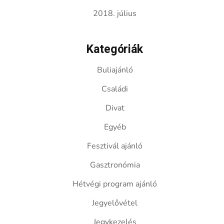
2018. július
Kategóriák
Buliajánló
Családi
Divat
Egyéb
Fesztivál ajánló
Gasztronómia
Hétvégi program ajánló
Jegyelővétel
Jegykezelés