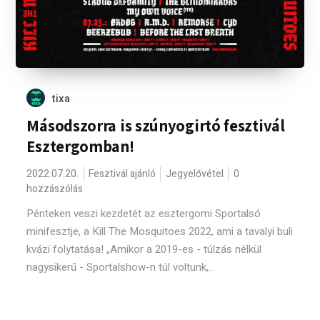
tixa
Másodszorra is szúnyogirtó fesztivál
Esztergomban!
2022.07.20.
Fesztivál ajánló
Jegyelővétel
0
hozzászólás
Pénteken veszi kezdetét az esztergomi Sportalsó
minifesztje, a Kill The Mosquitoes 2022, ami a tavalyi buli
kvázi folytatása! „Amikor a 2019-es - túlzás nélkül
nagysikerű - Sportalshow-n túl voltunk,...