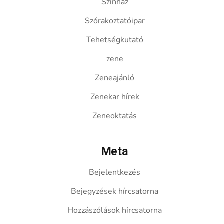
Színház
Szórakoztatóipar
Tehetségkutató
zene
Zeneajánló
Zenekar hírek
Zeneoktatás
Meta
Bejelentkezés
Bejegyzések hírcsatorna
Hozzászólások hírcsatorna