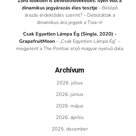
Zord időkben is bevételnövekedés: ilyen volt a
dinamikus jegyárazás éles tesztje
-
Belépő
árazás érdeklődés szerint? – Debütáltak a
dinamikus árú jegyek a Tixa-n!
Csak Egyetlen Lámpa Ég (Single, 2020) -
GrapefruitMoon
-
„Csak Egyetlen Lámpa Ég” –
megjelent a The Pontiac első magyar nyelvű dala
Archívum
2026. július
2026. június
2026. május
2026. április
2025. december