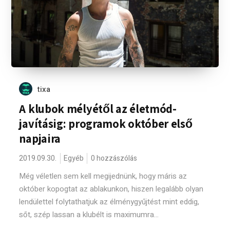
tixa
A klubok mélyétől az életmód-
javításig: programok október első
napjaira
2019.09.30.
Egyéb
0 hozzászólás
Még véletlen sem kell megijednünk, hogy máris az
október kopogtat az ablakunkon, hiszen legalább olyan
lendülettel folytathatjuk az élménygyűjtést mint eddig,
sőt, szép lassan a klubélt is maximumra...