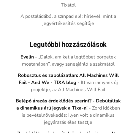
Tixától
A postaládából a színpad elé: hírlevél, mint a
jegyértékesítés segítője
Legutóbbi hozzászólások
Evelin
-
„Dalok, amiket a legtöbbet pörgetek
mostanában”, avagy zeneajánló a szakmától
Robosztus és zabolázatlan: All Machines Will
Fail - And We - TIXA blog
-
Itt van iamyank új
projektje, az All Machines Will Fail
Belépő árazás érdeklődés szerint? - Debütáltak
a dinamikus árú jegyek a Tixa-n!
-
Zord időkben
is bevételnövekedés: ilyen volt a dinamikus
jegyárazás éles tesztje