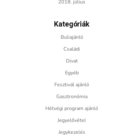
2018. július
Kategóriák
Buliajánló
Családi
Divat
Egyéb
Fesztivál ajánló
Gasztronómia
Hétvégi program ajánló
Jegyelővétel
Jegykezelés