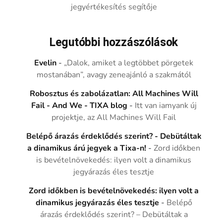
jegyértékesítés segítője
Legutóbbi hozzászólások
Evelin
-
„Dalok, amiket a legtöbbet pörgetek
mostanában”, avagy zeneajánló a szakmától
Robosztus és zabolázatlan: All Machines Will
Fail - And We - TIXA blog
-
Itt van iamyank új
projektje, az All Machines Will Fail
Belépő árazás érdeklődés szerint? - Debütáltak
a dinamikus árú jegyek a Tixa-n!
-
Zord időkben
is bevételnövekedés: ilyen volt a dinamikus
jegyárazás éles tesztje
Zord időkben is bevételnövekedés: ilyen volt a
dinamikus jegyárazás éles tesztje
-
Belépő
árazás érdeklődés szerint? – Debütáltak a