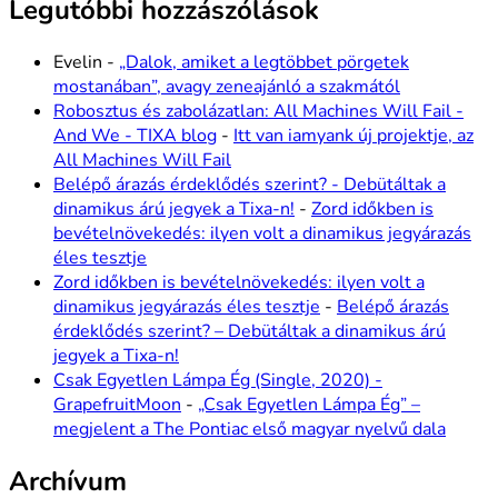
Legutóbbi hozzászólások
Evelin
-
„Dalok, amiket a legtöbbet pörgetek
mostanában”, avagy zeneajánló a szakmától
Robosztus és zabolázatlan: All Machines Will Fail -
And We - TIXA blog
-
Itt van iamyank új projektje, az
All Machines Will Fail
Belépő árazás érdeklődés szerint? - Debütáltak a
dinamikus árú jegyek a Tixa-n!
-
Zord időkben is
bevételnövekedés: ilyen volt a dinamikus jegyárazás
éles tesztje
Zord időkben is bevételnövekedés: ilyen volt a
dinamikus jegyárazás éles tesztje
-
Belépő árazás
érdeklődés szerint? – Debütáltak a dinamikus árú
jegyek a Tixa-n!
Csak Egyetlen Lámpa Ég (Single, 2020) -
GrapefruitMoon
-
„Csak Egyetlen Lámpa Ég” –
megjelent a The Pontiac első magyar nyelvű dala
Archívum