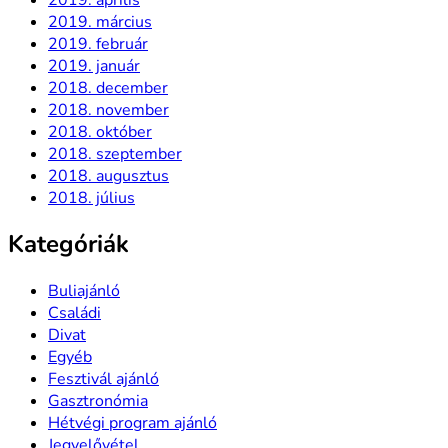
2019. március
2019. február
2019. január
2018. december
2018. november
2018. október
2018. szeptember
2018. augusztus
2018. július
Kategóriák
Buliajánló
Családi
Divat
Egyéb
Fesztivál ajánló
Gasztronómia
Hétvégi program ajánló
Jegyelővétel