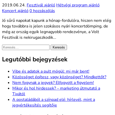
2019.06.24.
Fesztivál ajánló
Hétvégi program ajánló
Koncert ajánló
0 hozzászólás
Jó sűrű napokat kapunk a hónap-fordulóra, hiszen nem elég
hogy továbbra is jelen szokásos nyári koncertdömping, de
még az ország egyik legnagyobb rendezvénye, a Volt
Fesztivál is nekirugaszkodik...
Keresés:
Legutóbbi bejegyzések
Vibe és adatok a pult mögül: mi már bent!
Közösséget építesz, vagy közönséget? Mindkettőt?
Nem fogynak a jegyek? Elfogyott a figyelem!
Mikor és hol hirdessek? – marketing útmutató a
Tixától
A postaládából a színpad elé: hírlevél, mint a
jegyértékesítés segítője