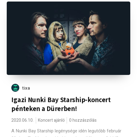
tixa
Igazi Nunki Bay Starship-koncert
pénteken a Dürerben!
2020.06.10.
Koncert ajánló
0 hozzászólás
A Nunki Bay Starship legénysége idén legutóbb február