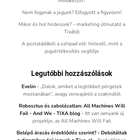
Mindkettőt?
Nem fogynak a jegyek? Elfogyott a figyelem!
Mikor és hol hirdessek? – marketing útmutató a
Tixától
A postaládából a színpad elé: hírlevél, mint a
jegyértékesítés segítője
Legutóbbi hozzászólások
Evelin
-
„Dalok, amiket a legtöbbet pörgetek
mostanában”, avagy zeneajánló a szakmától
Robosztus és zabolázatlan: All Machines Will
Fail - And We - TIXA blog
-
Itt van iamyank új
projektje, az All Machines Will Fail
Belépő árazás érdeklődés szerint? - Debütáltak