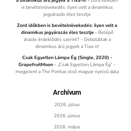
a dinamikus árú jegyek a Tixa-n!
-
Zord időkben
is bevételnövekedés: ilyen volt a dinamikus
jegyárazás éles tesztje
Zord időkben is bevételnövekedés: ilyen volt a
dinamikus jegyárazás éles tesztje
-
Belépő
árazás érdeklődés szerint? – Debütáltak a
dinamikus árú jegyek a Tixa-n!
Csak Egyetlen Lámpa Ég (Single, 2020) -
GrapefruitMoon
-
„Csak Egyetlen Lámpa Ég” –
megjelent a The Pontiac első magyar nyelvű dala
Archívum
2026. július
2026. június
2026. május