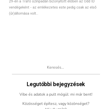
29-én a Trafó színpadán bizonyított élőben az Odd ID
vendégeként - az emlékezetes este pedig csak az első
(űr)állomása volt...
Keresés:
Legutóbbi bejegyzések
Vibe és adatok a pult mögül: mi már bent!
Közösséget építesz, vagy közönséget?