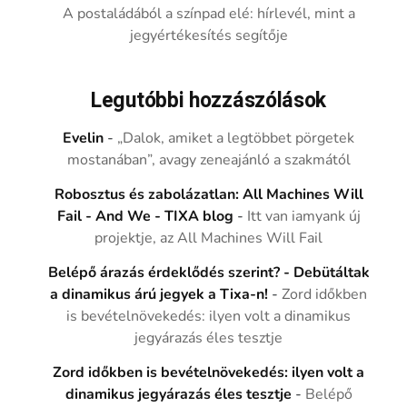
A postaládából a színpad elé: hírlevél, mint a
jegyértékesítés segítője
Legutóbbi hozzászólások
Evelin
-
„Dalok, amiket a legtöbbet pörgetek
mostanában”, avagy zeneajánló a szakmától
Robosztus és zabolázatlan: All Machines Will
Fail - And We - TIXA blog
-
Itt van iamyank új
projektje, az All Machines Will Fail
Belépő árazás érdeklődés szerint? - Debütáltak
a dinamikus árú jegyek a Tixa-n!
-
Zord időkben
is bevételnövekedés: ilyen volt a dinamikus
jegyárazás éles tesztje
Zord időkben is bevételnövekedés: ilyen volt a
dinamikus jegyárazás éles tesztje
-
Belépő