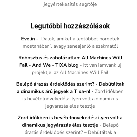
jegyértékesítés segítője
Legutóbbi hozzászólások
Evelin
-
„Dalok, amiket a legtöbbet pörgetek
mostanában”, avagy zeneajánló a szakmától
Robosztus és zabolázatlan: All Machines Will
Fail - And We - TIXA blog
-
Itt van iamyank új
projektje, az All Machines Will Fail
Belépő árazás érdeklődés szerint? - Debütáltak
a dinamikus árú jegyek a Tixa-n!
-
Zord időkben
is bevételnövekedés: ilyen volt a dinamikus
jegyárazás éles tesztje
Zord időkben is bevételnövekedés: ilyen volt a
dinamikus jegyárazás éles tesztje
-
Belépő
árazás érdeklődés szerint? – Debütáltak a