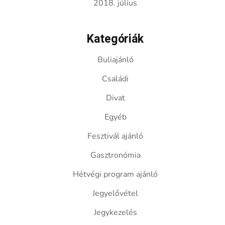
2018. július
Kategóriák
Buliajánló
Családi
Divat
Egyéb
Fesztivál ajánló
Gasztronómia
Hétvégi program ajánló
Jegyelővétel
Jegykezelés