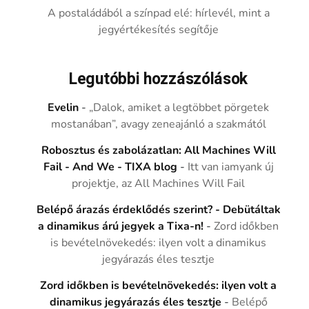
A postaládából a színpad elé: hírlevél, mint a
jegyértékesítés segítője
Legutóbbi hozzászólások
Evelin
-
„Dalok, amiket a legtöbbet pörgetek
mostanában”, avagy zeneajánló a szakmától
Robosztus és zabolázatlan: All Machines Will
Fail - And We - TIXA blog
-
Itt van iamyank új
projektje, az All Machines Will Fail
Belépő árazás érdeklődés szerint? - Debütáltak
a dinamikus árú jegyek a Tixa-n!
-
Zord időkben
is bevételnövekedés: ilyen volt a dinamikus
jegyárazás éles tesztje
Zord időkben is bevételnövekedés: ilyen volt a
dinamikus jegyárazás éles tesztje
-
Belépő