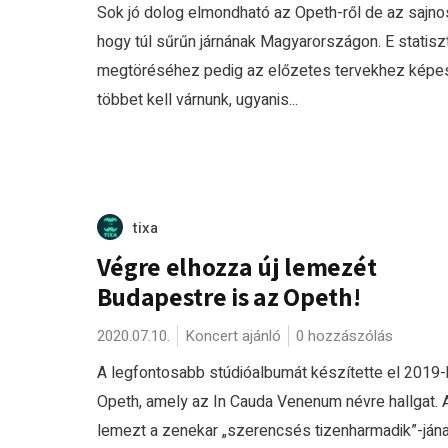
Sok jó dolog elmondható az Opeth-ről de az sajno
hogy túl sűrűn járnának Magyarországon. E statisz
megtöréséhez pedig az előzetes tervekhez képe
többet kell várnunk, ugyanis...
tixa
Végre elhozza új lemezét
Budapestre is az Opeth!
2020.07.10.
Koncert ajánló
0 hozzászólás
A legfontosabb stúdióalbumát készítette el 2019
Opeth, amely az In Cauda Venenum névre hallgat. 
lemezt a zenekar „szerencsés tizenharmadik”-jána