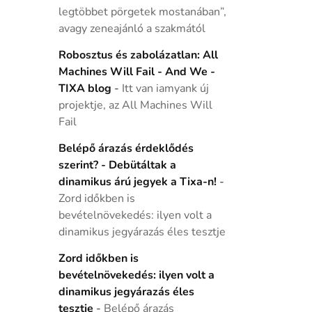
legtöbbet pörgetek mostanában”,
avagy zeneajánló a szakmától
Robosztus és zabolázatlan: All
Machines Will Fail - And We -
TIXA blog
-
Itt van iamyank új
projektje, az All Machines Will
Fail
Belépő árazás érdeklődés
szerint? - Debütáltak a
dinamikus árú jegyek a Tixa-n!
-
Zord időkben is
bevételnövekedés: ilyen volt a
dinamikus jegyárazás éles tesztje
Zord időkben is
bevételnövekedés: ilyen volt a
dinamikus jegyárazás éles
tesztje
-
Belépő árazás