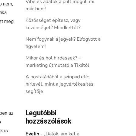
Vibe és adatok a pult mögül: mi
s nem,
már bent!
tika
Közösséget építesz, vagy
st még
közönséget? Mindkettőt?
Nem fogynak a jegyek? Elfogyott a
figyelem!
Mikor és hol hirdessek? –
marketing útmutató a Tixától
A postaládából a színpad elé:
hírlevél, mint a jegyértékesítés
segítője
Legutóbbi
-ben az
hozzászólások
A
k is
Evelin
-
„Dalok, amiket a