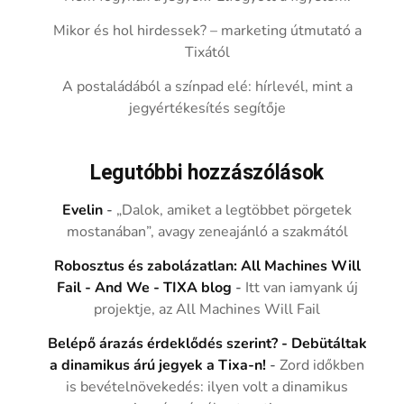
Mikor és hol hirdessek? – marketing útmutató a
Tixától
A postaládából a színpad elé: hírlevél, mint a
jegyértékesítés segítője
Legutóbbi hozzászólások
Evelin
-
„Dalok, amiket a legtöbbet pörgetek
mostanában”, avagy zeneajánló a szakmától
Robosztus és zabolázatlan: All Machines Will
Fail - And We - TIXA blog
-
Itt van iamyank új
projektje, az All Machines Will Fail
Belépő árazás érdeklődés szerint? - Debütáltak
a dinamikus árú jegyek a Tixa-n!
-
Zord időkben
is bevételnövekedés: ilyen volt a dinamikus