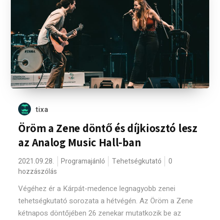
tixa
Öröm a Zene döntő és díjkiosztó lesz
az Analog Music Hall-ban
2021.09.28.
Programajánló
Tehetségkutató
0
hozzászólás
Végéhez ér a Kárpát-medence legnagyobb zenei
tehetségkutató sorozata a hétvégén. Az Öröm a Zene
kétnapos döntőjében 26 zenekar mutatkozik be az