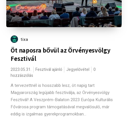
tixa
Öt naposra bővül az Örvényesvölgy
Fesztivál
2023.05.31.
Fesztivál ajánló
Jegyelővétel
0
hozzászólás
A tervezettnél is hosszabb lesz, öt napig tart
Magyarország legújabb fesztiválja, az Örvényesvölgy
Fesztivál! A Veszprém-Balaton 2023 Európa Kulturális
Fővárosa program támogatásával megvalósuló, már
eddig is izgalmas gyerekprogramokban...