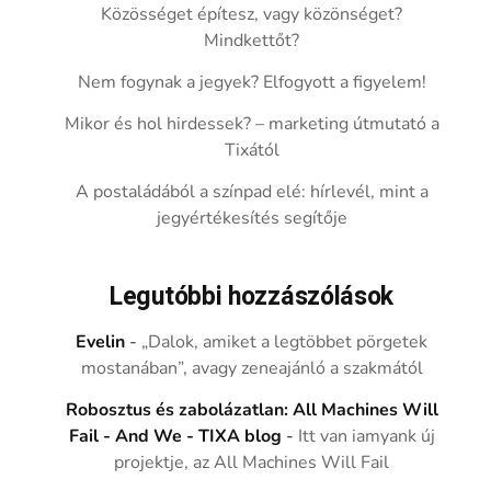
Közösséget építesz, vagy közönséget?
Mindkettőt?
Nem fogynak a jegyek? Elfogyott a figyelem!
Mikor és hol hirdessek? – marketing útmutató a
Tixától
A postaládából a színpad elé: hírlevél, mint a
jegyértékesítés segítője
Legutóbbi hozzászólások
Evelin
-
„Dalok, amiket a legtöbbet pörgetek
mostanában”, avagy zeneajánló a szakmától
Robosztus és zabolázatlan: All Machines Will
Fail - And We - TIXA blog
-
Itt van iamyank új
projektje, az All Machines Will Fail