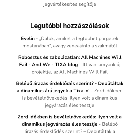
jegyértékesítés segítője
Legutóbbi hozzászólások
Evelin
-
„Dalok, amiket a legtöbbet pörgetek
mostanában”, avagy zeneajánló a szakmától
Robosztus és zabolázatlan: All Machines Will
Fail - And We - TIXA blog
-
Itt van iamyank új
projektje, az All Machines Will Fail
Belépő árazás érdeklődés szerint? - Debütáltak
a dinamikus árú jegyek a Tixa-n!
-
Zord időkben
is bevételnövekedés: ilyen volt a dinamikus
jegyárazás éles tesztje
Zord időkben is bevételnövekedés: ilyen volt a
dinamikus jegyárazás éles tesztje
-
Belépő
árazás érdeklődés szerint? – Debütáltak a