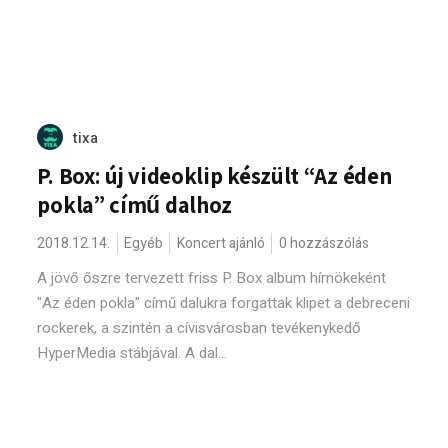
tixa
P. Box: új videoklip készült “Az éden
pokla” című dalhoz
2018.12.14.
Egyéb
Koncert ajánló
0 hozzászólás
A jövő őszre tervezett friss P. Box album hírnökeként
"Az éden pokla" című dalukra forgattak klipet a debreceni
rockerek, a szintén a cívisvárosban tevékenykedő
HyperMedia stábjával. A dal...