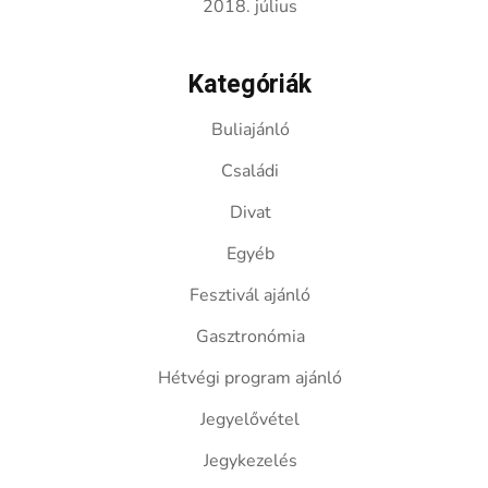
2018. július
Kategóriák
Buliajánló
Családi
Divat
Egyéb
Fesztivál ajánló
Gasztronómia
Hétvégi program ajánló
Jegyelővétel
Jegykezelés