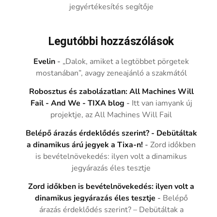
jegyértékesítés segítője
Legutóbbi hozzászólások
Evelin
-
„Dalok, amiket a legtöbbet pörgetek
mostanában”, avagy zeneajánló a szakmától
Robosztus és zabolázatlan: All Machines Will
Fail - And We - TIXA blog
-
Itt van iamyank új
projektje, az All Machines Will Fail
Belépő árazás érdeklődés szerint? - Debütáltak
a dinamikus árú jegyek a Tixa-n!
-
Zord időkben
is bevételnövekedés: ilyen volt a dinamikus
jegyárazás éles tesztje
Zord időkben is bevételnövekedés: ilyen volt a
dinamikus jegyárazás éles tesztje
-
Belépő
árazás érdeklődés szerint? – Debütáltak a