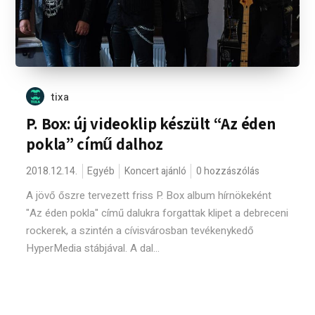
tixa
P. Box: új videoklip készült “Az éden
pokla” című dalhoz
2018.12.14.
Egyéb
Koncert ajánló
0 hozzászólás
A jövő őszre tervezett friss P. Box album hírnökeként
"Az éden pokla" című dalukra forgattak klipet a debreceni
rockerek, a szintén a cívisvárosban tevékenykedő
HyperMedia stábjával. A dal...