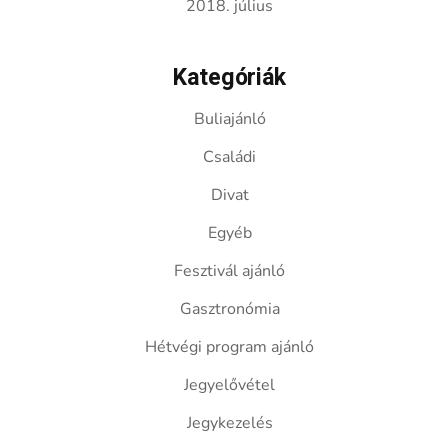
2018. július
Kategóriák
Buliajánló
Családi
Divat
Egyéb
Fesztivál ajánló
Gasztronómia
Hétvégi program ajánló
Jegyelővétel
Jegykezelés