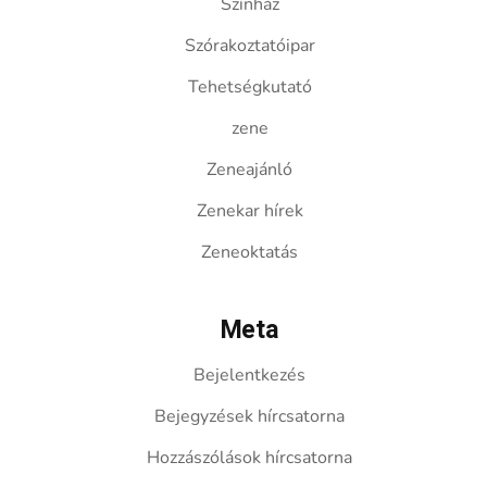
Színház
Szórakoztatóipar
Tehetségkutató
zene
Zeneajánló
Zenekar hírek
Zeneoktatás
Meta
Bejelentkezés
Bejegyzések hírcsatorna
Hozzászólások hírcsatorna