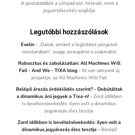
A postaládából a színpad elé: hírlevél, mint a
jegyértékesítés segítője
Legutóbbi hozzászólások
Evelin
-
„Dalok, amiket a legtöbbet pörgetek
mostanában”, avagy zeneajánló a szakmától
Robosztus és zabolázatlan: All Machines Will
Fail - And We - TIXA blog
-
Itt van iamyank új
projektje, az All Machines Will Fail
Belépő árazás érdeklődés szerint? - Debütáltak
a dinamikus árú jegyek a Tixa-n!
-
Zord időkben
is bevételnövekedés: ilyen volt a dinamikus
jegyárazás éles tesztje
Zord időkben is bevételnövekedés: ilyen volt a
dinamikus jegyárazás éles tesztje
-
Belépő