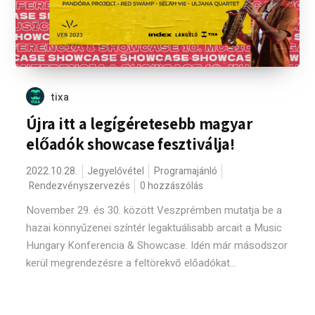
tixa
Újra itt a legígéretesebb magyar
előadók showcase fesztiválja!
2022.10.28.
Jegyelővétel
Programajánló
Rendezvényszervezés
0 hozzászólás
November 29. és 30. között Veszprémben mutatja be a
hazai könnyűzenei színtér legaktuálisabb arcait a Music
Hungary Konferencia & Showcase. Idén már másodszor
kerül megrendezésre a feltörekvő előadókat...