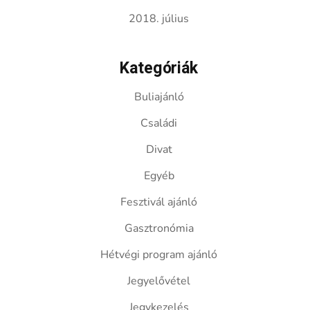
2018. július
Kategóriák
Buliajánló
Családi
Divat
Egyéb
Fesztivál ajánló
Gasztronómia
Hétvégi program ajánló
Jegyelővétel
Jegykezelés