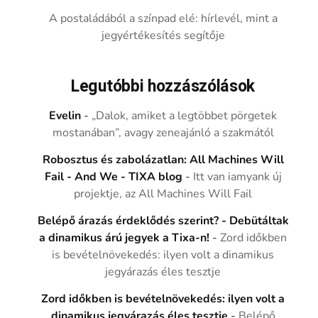
A postaládából a színpad elé: hírlevél, mint a
jegyértékesítés segítője
Legutóbbi hozzászólások
Evelin
-
„Dalok, amiket a legtöbbet pörgetek
mostanában”, avagy zeneajánló a szakmától
Robosztus és zabolázatlan: All Machines Will
Fail - And We - TIXA blog
-
Itt van iamyank új
projektje, az All Machines Will Fail
Belépő árazás érdeklődés szerint? - Debütáltak
a dinamikus árú jegyek a Tixa-n!
-
Zord időkben
is bevételnövekedés: ilyen volt a dinamikus
jegyárazás éles tesztje
Zord időkben is bevételnövekedés: ilyen volt a
dinamikus jegyárazás éles tesztje
-
Belépő