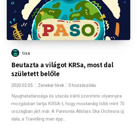
tixa
Beutazta a világot KRSa, most dal
született belőle
2020.02.05.
Zenekar hírek
0 hozzászólás
Nyughatatlansága és utazás iránti szeretete olyannyira
mozgásban tartja KRSA-t, hogy mostanáig több mint 70
országban járt már. A Pannonia Allstars Ska Orchesra új
dala, a Travelling man épp...