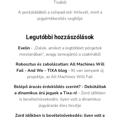
Tixától
A postaládából a színpad elé: hírlevél, mint a
jegyértékesítés segítője
Legutóbbi hozzászólások
Evelin
-
„Dalok, amiket a legtöbbet pörgetek
mostanában”, avagy zeneajánló a szakmától
Robosztus és zabolázatlan: All Machines Will
Fail - And We - TIXA blog
-
Itt van iamyank új
projektje, az All Machines Will Fail
Belépő árazás érdeklődés szerint? - Debütáltak
a dinamikus árú jegyek a Tixa-n!
-
Zord időkben
is bevételnövekedés: ilyen volt a dinamikus
jegyárazás éles tesztje
Zord időkben is bevételnövekedés: ilyen volt a