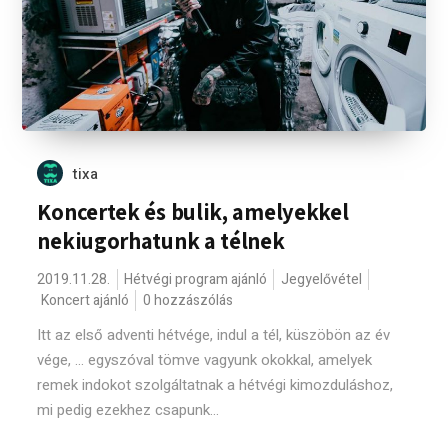
tixa
Koncertek és bulik, amelyekkel
nekiugorhatunk a télnek
2019.11.28.
Hétvégi program ajánló
Jegyelővétel
Koncert ajánló
0 hozzászólás
Itt az első adventi hétvége, indul a tél, küszöbön az év
vége, ... egyszóval tömve vagyunk okokkal, amelyek
remek indokot szolgáltatnak a hétvégi kimozduláshoz,
mi pedig ezekhez csapunk...