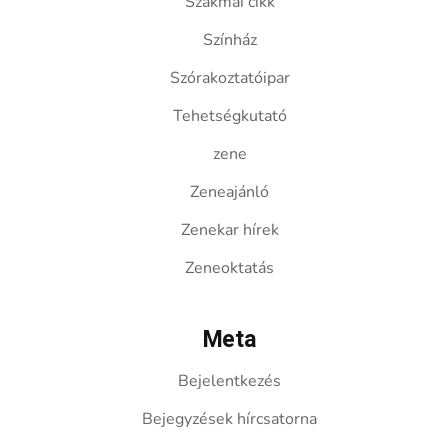
Szakmai cikk
Színház
Szórakoztatóipar
Tehetségkutató
zene
Zeneajánló
Zenekar hírek
Zeneoktatás
Meta
Bejelentkezés
Bejegyzések hírcsatorna