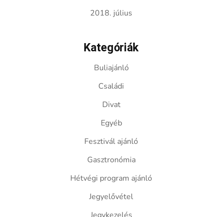
2018. július
Kategóriák
Buliajánló
Családi
Divat
Egyéb
Fesztivál ajánló
Gasztronómia
Hétvégi program ajánló
Jegyelővétel
Jegykezelés