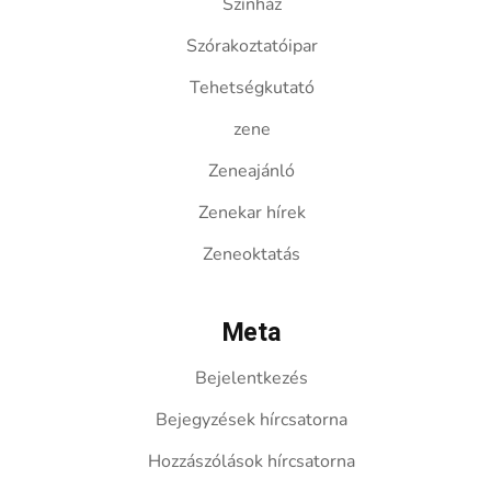
Színház
Szórakoztatóipar
Tehetségkutató
zene
Zeneajánló
Zenekar hírek
Zeneoktatás
Meta
Bejelentkezés
Bejegyzések hírcsatorna
Hozzászólások hírcsatorna