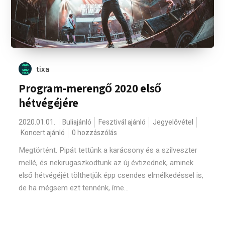
tixa
Program-merengő 2020 első
hétvégéjére
2020.01.01.
Buliajánló
Fesztivál ajánló
Jegyelővétel
Koncert ajánló
0 hozzászólás
Megtörtént. Pipát tettünk a karácsony és a szilveszter
mellé, és nekirugaszkodtunk az új évtizednek, aminek
első hétvégéjét tölthetjük épp csendes elmélkedéssel is,
de ha mégsem ezt tennénk, íme...