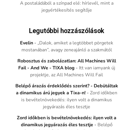
A postaládából a színpad elé: hírlevél, mint a
jegyértékesítés segítője
Legutóbbi hozzászólások
Evelin
-
„Dalok, amiket a legtöbbet pörgetek
mostanában”, avagy zeneajánló a szakmától
Robosztus és zabolázatlan: All Machines Will
Fail - And We - TIXA blog
-
Itt van iamyank új
projektje, az All Machines Will Fail
Belépő árazás érdeklődés szerint? - Debütáltak
a dinamikus árú jegyek a Tixa-n!
-
Zord időkben
is bevételnövekedés: ilyen volt a dinamikus
jegyárazás éles tesztje
Zord időkben is bevételnövekedés: ilyen volt a
dinamikus jegyárazás éles tesztje
-
Belépő