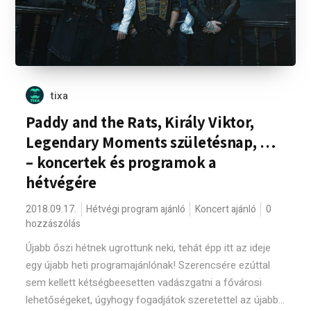
tixa
Paddy and the Rats, Király Viktor,
Legendary Moments születésnap, …
– koncertek és programok a
hétvégére
2018.09.17.
Hétvégi program ajánló
Koncert ajánló
0
hozzászólás
Újabb őszi hétnek ugrottunk neki, tehát épp itt az ideje
egy újabb heti programajánlónak! Szerencsére ezúttal
sem kellett kétségbeesetten vadászgatni a fővárosi
lehetőségeket, úgyhogy fogadjátok szeretettel az újabb...