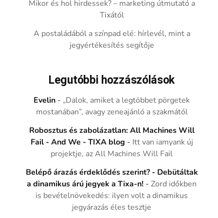
Mikor és hol hirdessek? – marketing útmutató a
Tixától
A postaládából a színpad elé: hírlevél, mint a
jegyértékesítés segítője
Legutóbbi hozzászólások
Evelin
-
„Dalok, amiket a legtöbbet pörgetek
mostanában”, avagy zeneajánló a szakmától
Robosztus és zabolázatlan: All Machines Will
Fail - And We - TIXA blog
-
Itt van iamyank új
projektje, az All Machines Will Fail
Belépő árazás érdeklődés szerint? - Debütáltak
a dinamikus árú jegyek a Tixa-n!
-
Zord időkben
is bevételnövekedés: ilyen volt a dinamikus
jegyárazás éles tesztje