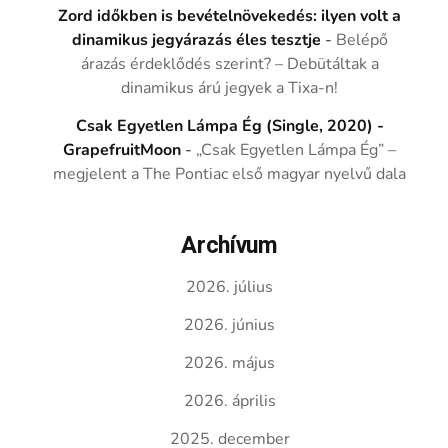
Zord időkben is bevételnövekedés: ilyen volt a
dinamikus jegyárazás éles tesztje
-
Belépő
árazás érdeklődés szerint? – Debütáltak a
dinamikus árú jegyek a Tixa-n!
Csak Egyetlen Lámpa Ég (Single, 2020) -
GrapefruitMoon
-
„Csak Egyetlen Lámpa Ég” –
megjelent a The Pontiac első magyar nyelvű dala
Archívum
2026. július
2026. június
2026. május
2026. április
2025. december