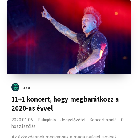
tixa
11+1 koncert, hogy megbarátkozz a
2020-as évvel
2020.01.06.
Buliajánló
Jegyelővétel
Koncert ajánló
0
hozzászólás
Az évkezdésnek megvannak a maga nyűgjei, aminek