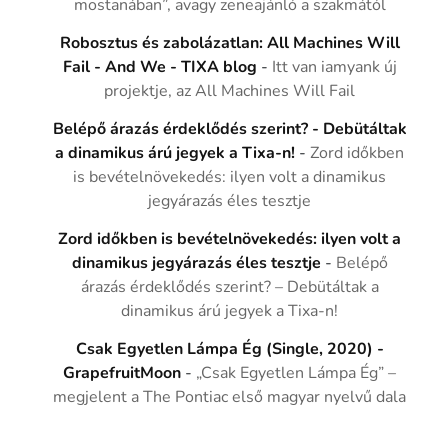
mostanában”, avagy zeneajánló a szakmától
Robosztus és zabolázatlan: All Machines Will
Fail - And We - TIXA blog
-
Itt van iamyank új
projektje, az All Machines Will Fail
Belépő árazás érdeklődés szerint? - Debütáltak
a dinamikus árú jegyek a Tixa-n!
-
Zord időkben
is bevételnövekedés: ilyen volt a dinamikus
jegyárazás éles tesztje
Zord időkben is bevételnövekedés: ilyen volt a
dinamikus jegyárazás éles tesztje
-
Belépő
árazás érdeklődés szerint? – Debütáltak a
dinamikus árú jegyek a Tixa-n!
Csak Egyetlen Lámpa Ég (Single, 2020) -
GrapefruitMoon
-
„Csak Egyetlen Lámpa Ég” –
megjelent a The Pontiac első magyar nyelvű dala