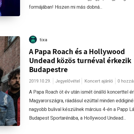
formájában! Hiszen mi más dobná...
tixa
A Papa Roach és a Hollywood
Undead közös turnéval érkezik
Budapestre
2019.10.29.
Jegyelővétel
Koncert ajánló
0 hozzá
A Papa Roach öt év után ismét önálló koncerttel é
Magyarországra, ráadásul ezúttal minden eddiginé
nagyobb bulival készülnek március 4-én a Papp L
Budapest Sportarénába, a Hollywood Undead...