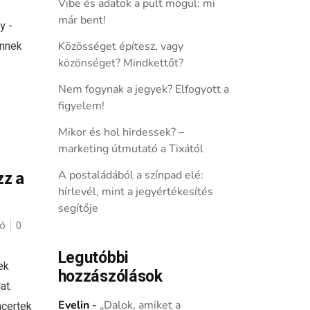
Vibe és adatok a pult mögül: mi
már bent!
y -
ennek
Közösséget építesz, vagy
közönséget? Mindkettőt?
Nem fogynak a jegyek? Elfogyott a
figyelem!
Mikor és hol hirdessek? –
marketing útmutató a Tixától
zz a
A postaládából a színpad elé:
hírlevél, mint a jegyértékesítés
segítője
ló
0
Legutóbbi
ek
hozzászólások
at.
Evelin
-
„Dalok, amiket a
ncertek