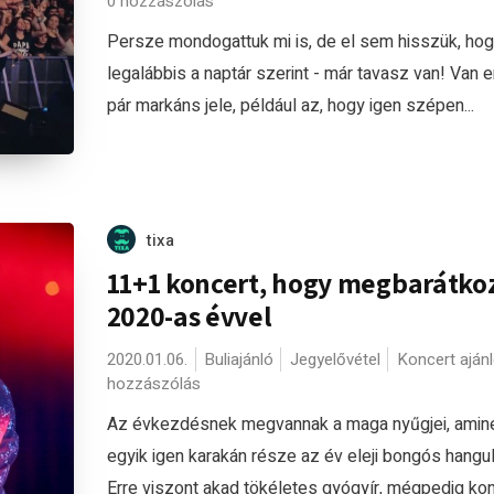
0 hozzászólás
Persze mondogattuk mi is, de el sem hisszük, hog
legalábbis a naptár szerint - már tavasz van! Van 
pár markáns jele, például az, hogy igen szépen...
tixa
11+1 koncert, hogy megbarátko
2020-as évvel
2020.01.06.
Buliajánló
Jegyelővétel
Koncert aján
hozzászólás
Az évkezdésnek megvannak a maga nyűgjei, amin
egyik igen karakán része az év eleji bongós hangul
Erre viszont akad tökéletes gyógyír, mégpedig ko