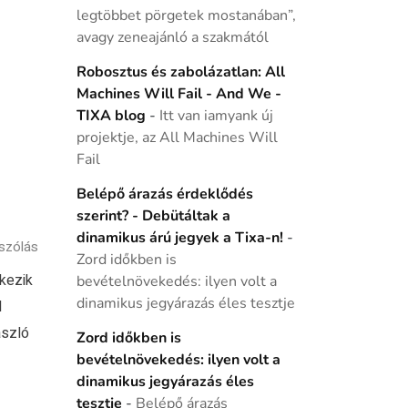
legtöbbet pörgetek mostanában”,
avagy zeneajánló a szakmától
Robosztus és zabolázatlan: All
Machines Will Fail - And We -
TIXA blog
-
Itt van iamyank új
projektje, az All Machines Will
Fail
Belépő árazás érdeklődés
szerint? - Debütáltak a
dinamikus árú jegyek a Tixa-n!
-
szólás
Zord időkben is
rkezik
bevételnövekedés: ilyen volt a
dinamikus jegyárazás éles tesztje
l
ászló
Zord időkben is
bevételnövekedés: ilyen volt a
dinamikus jegyárazás éles
tesztje
-
Belépő árazás