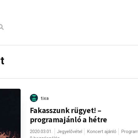
t
tixa
Fakasszunk rügyet! –
programajánló a hétre
2020.03.01.
Jegyelővétel
Koncert ajánló
Program