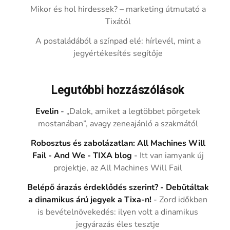
Mikor és hol hirdessek? – marketing útmutató a
Tixától
A postaládából a színpad elé: hírlevél, mint a
jegyértékesítés segítője
Legutóbbi hozzászólások
Evelin
-
„Dalok, amiket a legtöbbet pörgetek
mostanában”, avagy zeneajánló a szakmától
Robosztus és zabolázatlan: All Machines Will
Fail - And We - TIXA blog
-
Itt van iamyank új
projektje, az All Machines Will Fail
Belépő árazás érdeklődés szerint? - Debütáltak
a dinamikus árú jegyek a Tixa-n!
-
Zord időkben
is bevételnövekedés: ilyen volt a dinamikus
jegyárazás éles tesztje