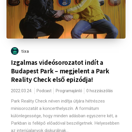
tixa
Izgalmas videósorozatot indít a
Budapest Park – megjelent a Park
Reality Check első epizódja!
2022.03.24.
Podcast
Programajánló
0 hozzászólás
Park Reality Check néven indítja útjára hétrészes
minisorozatát a koncerthelyszín. A formátum
különlegessége, hogy minden adásban egyszerre két, a
Parkban is fellépő előadóval beszélgetnek. Helyesebben
az interjúalanyok diskurálnak...