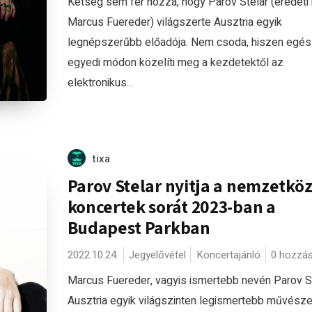
Kétség sem fér hozzá, hogy Parov Stelar (eredeti
Marcus Fuereder) világszerte Ausztria egyik
legnépszerűbb előadója. Nem csoda, hiszen egé
egyedi módon közelíti meg a kezdetektől az
elektronikus...
tixa
Parov Stelar nyitja a nemzetköz
koncertek sorát 2023-ban a
Budapest Parkban
2022.10.24.
Jegyelővétel
Koncertajánló
0 hozzá
Marcus Fuereder, vagyis ismertebb nevén Parov S
Ausztria egyik világszinten legismertebb művésze