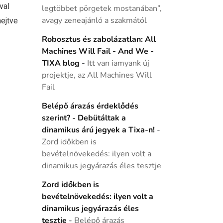
val
legtöbbet pörgetek mostanában”,
aejtve
avagy zeneajánló a szakmától
Robosztus és zabolázatlan: All
Machines Will Fail - And We -
TIXA blog
-
Itt van iamyank új
projektje, az All Machines Will
Fail
Belépő árazás érdeklődés
szerint? - Debütáltak a
dinamikus árú jegyek a Tixa-n!
-
Zord időkben is
bevételnövekedés: ilyen volt a
dinamikus jegyárazás éles tesztje
Zord időkben is
bevételnövekedés: ilyen volt a
dinamikus jegyárazás éles
tesztje
-
Belépő árazás