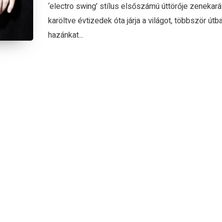
‘electro swing’ stílus elsőszámú úttörője zenekará
karöltve évtizedek óta járja a világot, többször útb
hazánkat...