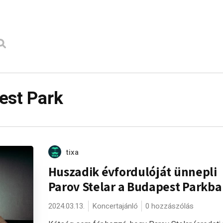
est Park
tixa
Huszadik évfordulóját ünnepli
Parov Stelar a Budapest Parkb
2024.03.13.
Koncertajánló
0 hozzászólás