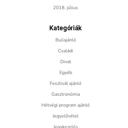
2018. július
Kategóriák
Buliajánló
Családi
Divat
Egyéb
Fesztivál ajánló
Gasztronómia
Hétvégi program ajánló
Jegyelővétel
Jegykezelés