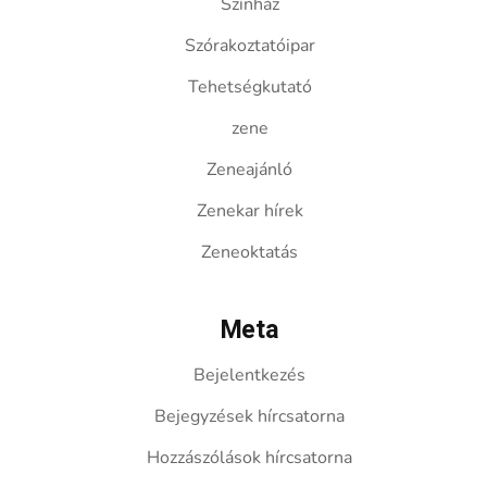
Színház
Szórakoztatóipar
Tehetségkutató
zene
Zeneajánló
Zenekar hírek
Zeneoktatás
Meta
Bejelentkezés
Bejegyzések hírcsatorna
Hozzászólások hírcsatorna