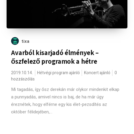
tixa
Avarból kisarjadó élmények –
őszfelező programok a hétre
2019.10.14.
Hétvégi program ajánló
Koncert ajánló
0
hozzászólás
Mi tagadás, így ősz derekán már olykor mindenkit elkap
a punnyadás, amivel nincs is baj, de ha már úgy
éreznétek, hogy elférne egy kis élet-pezsdítés az
október félidejében,...