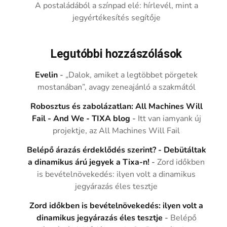
A postaládából a színpad elé: hírlevél, mint a
jegyértékesítés segítője
Legutóbbi hozzászólások
Evelin
-
„Dalok, amiket a legtöbbet pörgetek
mostanában”, avagy zeneajánló a szakmától
Robosztus és zabolázatlan: All Machines Will
Fail - And We - TIXA blog
-
Itt van iamyank új
projektje, az All Machines Will Fail
Belépő árazás érdeklődés szerint? - Debütáltak
a dinamikus árú jegyek a Tixa-n!
-
Zord időkben
is bevételnövekedés: ilyen volt a dinamikus
jegyárazás éles tesztje
Zord időkben is bevételnövekedés: ilyen volt a
dinamikus jegyárazás éles tesztje
-
Belépő