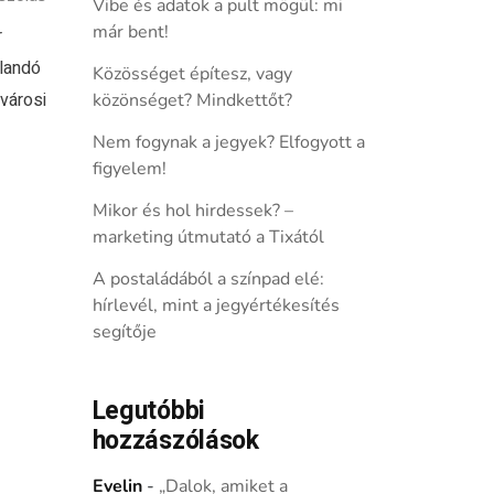
Vibe és adatok a pult mögül: mi
már bent!
r
llandó
Közösséget építesz, vagy
ővárosi
közönséget? Mindkettőt?
Nem fogynak a jegyek? Elfogyott a
figyelem!
Mikor és hol hirdessek? –
marketing útmutató a Tixától
A postaládából a színpad elé:
hírlevél, mint a jegyértékesítés
segítője
Legutóbbi
hozzászólások
Evelin
-
„Dalok, amiket a