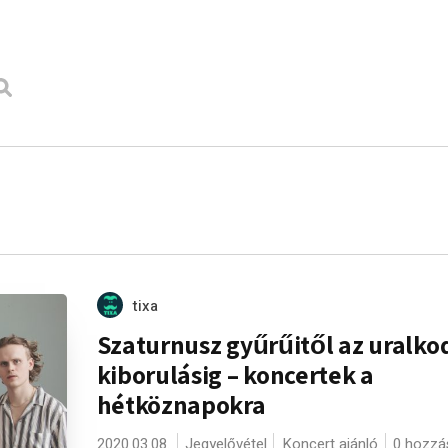
tixa
Szaturnusz gyűrűitől az uralko
kiborulásig – koncertek a
hétköznapokra
2020.03.08.
Jegyelővétel
Koncert ajánló
0 hozzá