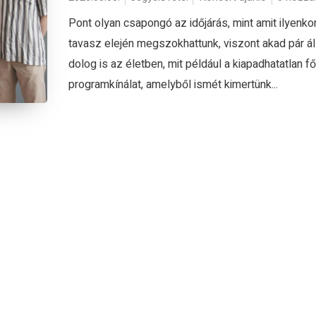
Pont olyan csapongó az időjárás, mint amit ilyenko
tavasz elején megszokhattunk, viszont akad pár á
dolog is az életben, mit például a kiapadhatatlan f
programkínálat, amelyből ismét kimertünk...