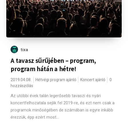
tixa
A tavasz sűrűjében – program,
program hátán a hétre!
2019.04.08.
Hétvégi program ajánló
Koncert ajánló
0
hozzászólás
Az utóbbi évek talán legerősebb tavaszi és nyári
koncertfelhozatala sejlik fel 2019-re, és ezt nem csak a
programok minőségében de számában is egyre inkább
érezzük, épp ezért most...