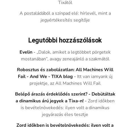
Tixától
A postaládából a színpad elé: hírlevél, mint a
jegyértékesítés segítője
Legutóbbi hozzászólások
Evelin
-
„Dalok, amiket a legtöbbet pörgetek
mostanában”, avagy zeneajánló a szakmától
Robosztus és zabolázatlan: All Machines Will
Fail - And We - TIXA blog
-
Itt van iamyank új
projektje, az All Machines Will Fail
Belépő árazás érdeklődés szerint? - Debütáltak
a dinamikus árú jegyek a Tixa-n!
-
Zord időkben
is bevételnövekedés: ilyen volt a dinamikus
jegyárazás éles tesztje
Zord időkben is bevételnövekedés: ilyen volt a