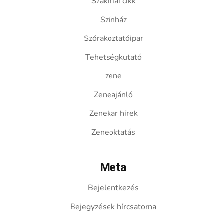
Szakmai cikk
Színház
Szórakoztatóipar
Tehetségkutató
zene
Zeneajánló
Zenekar hírek
Zeneoktatás
Meta
Bejelentkezés
Bejegyzések hírcsatorna