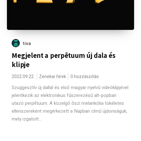
tixa
Megjelent a perpētuum új dala és
klipje
2022.09.22.
Zenekar hírek
0 hozzászólás
Szuggesztív új dallal és első magyar nyelvű videóklipjével
jelentkezik az elektronikus fűszerezésű alt-popban
utazó perpētuum. A közelgő őszi melankólia tökéletes
ellenszereként megérkezett a Napban című újdonságuk,
mely izgatott...