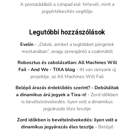
A postaládából a színpad elé: hírlevél, mint a
jegyértékesítés segítője
Legutóbbi hozzászólások
Evelin
-
„Dalok, amiket a legtöbbet pörgetek
mostanában”, avagy zeneajánló a szakmától
Robosztus és zabolázatlan: All Machines Will
Fail - And We - TIXA blog
-
Itt van iamyank új
projektje, az All Machines Will Fail
Belépő árazás érdeklődés szerint? - Debütáltak
a dinamikus árú jegyek a Tixa-n!
-
Zord időkben
is bevételnövekedés: ilyen volt a dinamikus
jegyárazás éles tesztje
Zord időkben is bevételnövekedés: ilyen volt a
dinamikus jegyárazás éles tesztje
-
Belépő