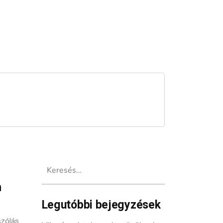
Keresés:
n
Legutóbbi bejegyzések
szólás