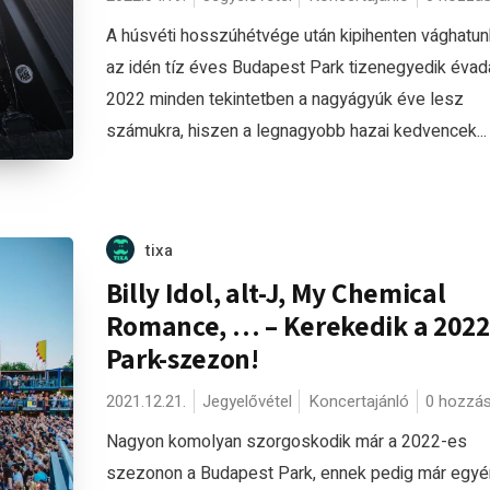
A húsvéti hosszúhétvége után kipihenten vághatun
az idén tíz éves Budapest Park tizenegyedik évad
2022 minden tekintetben a nagyágyúk éve lesz
számukra, hiszen a legnagyobb hazai kedvencek...
tixa
Billy Idol, alt-J, My Chemical
Romance, … – Kerekedik a 2022
Park-szezon!
2021.12.21.
Jegyelővétel
Koncertajánló
0 hozzá
Nagyon komolyan szorgoskodik már a 2022-es
szezonon a Budapest Park, ennek pedig már egyé