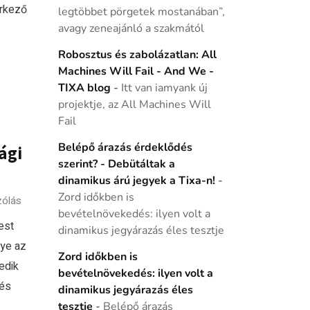
 érkező
legtöbbet pörgetek mostanában”,
avagy zeneajánló a szakmától
Robosztus és zabolázatlan: All
Machines Will Fail - And We -
TIXA blog
-
Itt van iamyank új
projektje, az All Machines Will
Fail
Belépő árazás érdeklődés
ági
szerint? - Debütáltak a
dinamikus árú jegyek a Tixa-n!
-
Zord időkben is
zólás
bevételnövekedés: ilyen volt a
est
dinamikus jegyárazás éles tesztje
ye az
Zord időkben is
edik
bevételnövekedés: ilyen volt a
 és
dinamikus jegyárazás éles
tesztje
-
Belépő árazás