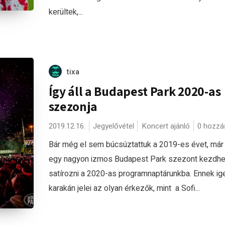
kerültek,...
tixa
Így áll a Budapest Park 2020-as
szezonja
2019.12.16.
Jegyelővétel
Koncert ajánló
0 hozzá
Bár még el sem búcsúztattuk a 2019-es évet, már
egy nagyon izmos Budapest Park szezont kezdhe
satírozni a 2020-as programnaptárunkba. Ennek ig
karakán jelei az olyan érkezők, mint a Sofi...