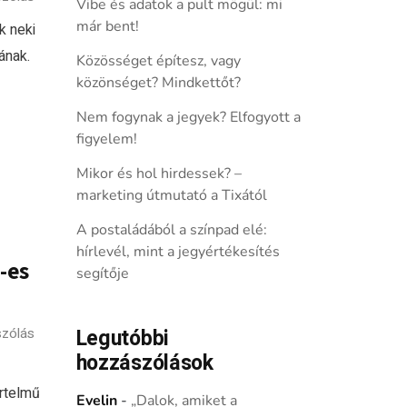
Vibe és adatok a pult mögül: mi
már bent!
k neki
ának.
Közösséget építesz, vagy
közönséget? Mindkettőt?
Nem fogynak a jegyek? Elfogyott a
figyelem!
Mikor és hol hirdessek? –
marketing útmutató a Tixától
A postaládából a színpad elé:
hírlevél, mint a jegyértékesítés
-es
segítője
szólás
Legutóbbi
hozzászólások
rtelmű
Evelin
-
„Dalok, amiket a