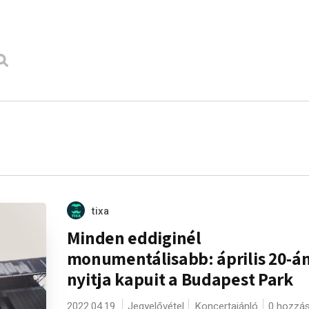
tixa
Minden eddiginél
monumentálisabb: április 20-á
nyitja kapuit a Budapest Park
2022.04.19.
Jegyelővétel
Koncertajánló
0 hozzá