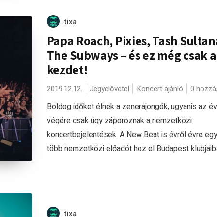
tixa
Papa Roach, Pixies, Tash Sultan
The Subways – és ez még csak a
kezdet!
2019.12.12.
Jegyelővétel
Koncert ajánló
0 hozzá
Boldog időket élnek a zenerajongók, ugyanis az év
végére csak úgy záporoznak a nemzetközi
koncertbejelentések. A New Beat is évről évre eg
több nemzetközi előadót hoz el Budapest klubjaiba 
tixa