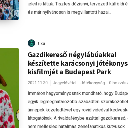
jeleit is látjuk. Tisztes dózisnyi, tervezett külföldi
és már nyilvánosan is megvillantott hazai...
tixa
Gazdikereső négylábúakkal
készítette karácsonyi jótékonys
kisfilmjét a Budapest Park
2021.11.30.
Jegyelővétel
Jótékonyság
0 hozzás
Immáron hagyományosnak mondható, hogy Budap
egyik legmeghatározóbb szabadtéri szórakozóhel
ünnepek közeledtével egy rövid videóval kedvesk
látogatóinak. A rivaldafénybe ezúttal gazdikereső,
nem mellesleg hatalmas zenefanatikus kutyusok