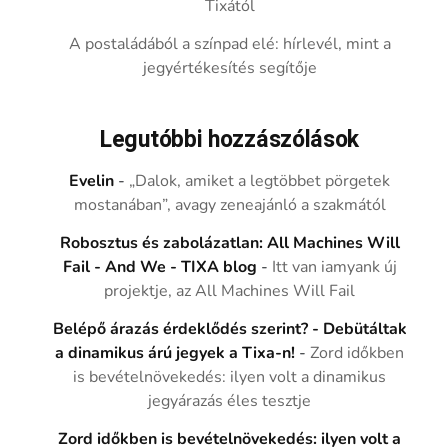
Tixától
A postaládából a színpad elé: hírlevél, mint a
jegyértékesítés segítője
Legutóbbi hozzászólások
Evelin
-
„Dalok, amiket a legtöbbet pörgetek
mostanában”, avagy zeneajánló a szakmától
Robosztus és zabolázatlan: All Machines Will
Fail - And We - TIXA blog
-
Itt van iamyank új
projektje, az All Machines Will Fail
Belépő árazás érdeklődés szerint? - Debütáltak
a dinamikus árú jegyek a Tixa-n!
-
Zord időkben
is bevételnövekedés: ilyen volt a dinamikus
jegyárazás éles tesztje
Zord időkben is bevételnövekedés: ilyen volt a