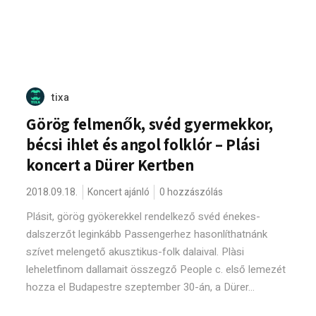
tixa
Görög felmenők, svéd gyermekkor,
bécsi ihlet és angol folklór – Plási
koncert a Dürer Kertben
2018.09.18.
Koncert ajánló
0 hozzászólás
Plásit, görög gyökerekkel rendelkező svéd énekes-
dalszerzőt leginkább Passengerhez hasonlíthatnánk
szívet melengető akusztikus-folk dalaival. Plàsi
leheletfinom dallamait összegző People c. első lemezét
hozza el Budapestre szeptember 30-án, a Dürer...