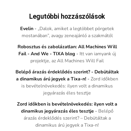
Legutóbbi hozzászólások
Evelin
-
„Dalok, amiket a legtöbbet pörgetek
mostanában”, avagy zeneajánló a szakmától
Robosztus és zabolázatlan: All Machines Will
Fail - And We - TIXA blog
-
Itt van iamyank új
projektje, az All Machines Will Fail
Belépő árazás érdeklődés szerint? - Debütáltak
a dinamikus árú jegyek a Tixa-n!
-
Zord időkben
is bevételnövekedés: ilyen volt a dinamikus
jegyárazás éles tesztje
Zord időkben is bevételnövekedés: ilyen volt a
dinamikus jegyárazás éles tesztje
-
Belépő
árazás érdeklődés szerint? – Debütáltak a
dinamikus árú jegyek a Tixa-n!