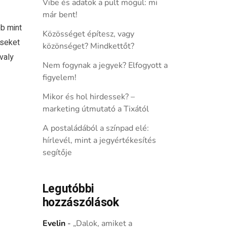
Vibe és adatok a pult mögül: mi
már bent!
b mint
Közösséget építesz, vagy
éseket
közönséget? Mindkettőt?
valy
Nem fogynak a jegyek? Elfogyott a
figyelem!
Mikor és hol hirdessek? –
marketing útmutató a Tixától
A postaládából a színpad elé:
hírlevél, mint a jegyértékesítés
segítője
Legutóbbi
hozzászólások
Evelin
-
„Dalok, amiket a