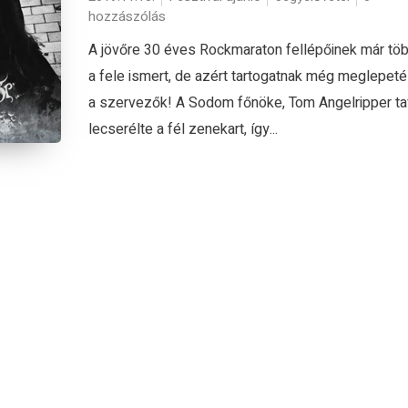
hozzászólás
A jövőre 30 éves Rockmaraton fellépőinek már töb
a fele ismert, de azért tartogatnak még meglepet
a szervezők! A Sodom főnöke, Tom Angelripper ta
lecserélte a fél zenekart, így...