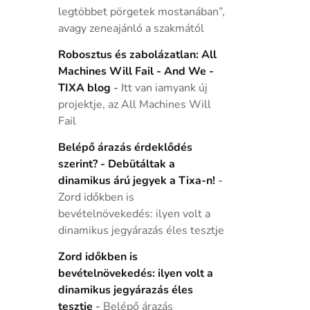
legtöbbet pörgetek mostanában”,
avagy zeneajánló a szakmától
Robosztus és zabolázatlan: All
Machines Will Fail - And We -
TIXA blog
-
Itt van iamyank új
projektje, az All Machines Will
Fail
Belépő árazás érdeklődés
szerint? - Debütáltak a
dinamikus árú jegyek a Tixa-n!
-
Zord időkben is
bevételnövekedés: ilyen volt a
dinamikus jegyárazás éles tesztje
Zord időkben is
bevételnövekedés: ilyen volt a
dinamikus jegyárazás éles
tesztje
-
Belépő árazás