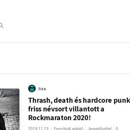
tixa
Thrash, death és hardcore punk
friss névsort villantott a
Rockmaraton 2020!
2019.11.13.
Fesztivál ajánló
Jegyelővétel
0