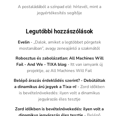
A postaládából a színpad elé: hírlevél, mint a
jegyértékesítés segítője
Legutóbbi hozzászólások
Evelin
-
„Dalok, amiket a legtöbbet pörgetek
mostanában”, avagy zeneajánló a szakmától
Robosztus és zabolázatlan: All Machines Will
Fail - And We - TIXA blog
-
Itt van iamyank új
projektje, az All Machines Will Fail
Belépő árazás érdeklődés szerint? - Debütáltak
a dinamikus árú jegyek a Tixa-n!
-
Zord időkben
is bevételnövekedés: ilyen volt a dinamikus
jegyárazás éles tesztje
Zord időkben is bevételnövekedés: ilyen volt a
dinamikus jegyárazás éles tesztje
-
Belépő