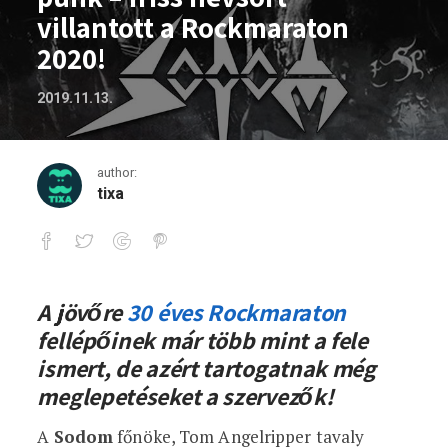
villantott a Rockmaraton
2020!
2019.11.13.
author:
tixa
Thrash, death és hardcore punk – friss 
A jövőre
30 éves Rockmaraton
fellépőinek már több mint a fele
ismert, de azért tartogatnak még
meglepetéseket a szervezők!
A
Sodom
főnöke, Tom Angelripper tavaly