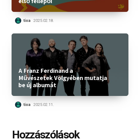
első fellépői
tixa
2025.02.18.
A Franz Ferdinand a
Művészetek Völgyében mutatja
be új albumát
tixa
2025.02.11.
Hozzászólások