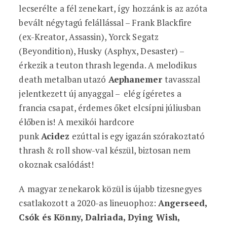
lecserélte a fél zenekart, így hozzánk is az azóta
bevált négytagú felállással – Frank Blackfire
(ex-Kreator, Assassin), Yorck Segatz
(Beyondition), Husky (Asphyx, Desaster) –
érkezik a teuton thrash legenda. A melodikus
death metalban utazó
Aephanemer
tavasszal
jelentkezett új anyaggal – elég ígéretes a
francia csapat, érdemes őket elcsípni júliusban
élőben is! A mexikói hardcore
punk
Acidez
ezúttal is egy igazán szórakoztató
thrash & roll show-val készül, biztosan nem
okoznak csalódást!
A magyar zenekarok közül is újabb tizesnegyes
csatlakozott a 2020-as lineuophoz:
Angerseed,
Csók és Könny, Dalriada, Dying Wish,