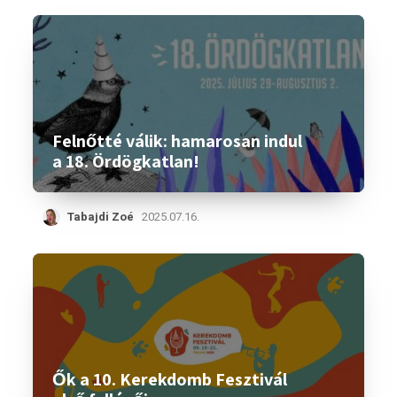
Felnőtté válik: hamarosan indul
a 18. Ördögkatlan!
Tabajdi Zoé
2025.07.16.
Ők a 10. Kerekdomb Fesztivál