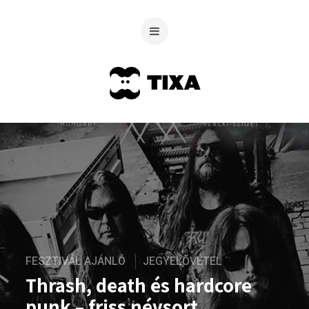
FESZTIVÁL AJÁNLÓ
JEGYELŐVÉTEL
Thrash, death és hardcore
punk – friss névsort