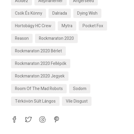
Acidez
Aephanemer
Angerseed
Csók És Könny
Dalriada
Dying Wish
Hortobágy HC Crew
Mytra
Pocket Fox
Reason
Rockmaraton 2020
Rockmaraton 2020 Bérlet
Rockmaraton 2020 Fellépők
Rockmaraton 2020 Jegyek
Room Of The Mad Robots
Sodom
Térkövön Sült Lángos
Vile Disgust