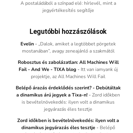
A postaládából a színpad elé: hírlevél, mint a
jegyértékesítés segítője
Legutóbbi hozzászólások
Evelin
-
„Dalok, amiket a legtöbbet pörgetek
mostanában”, avagy zeneajánló a szakmától
Robosztus és zabolázatlan: All Machines Will
Fail - And We - TIXA blog
-
Itt van iamyank új
projektje, az All Machines Will Fail
Belépő árazás érdeklődés szerint? - Debütáltak
a dinamikus árú jegyek a Tixa-n!
-
Zord időkben
is bevételnövekedés: ilyen volt a dinamikus
jegyárazás éles tesztje
Zord időkben is bevételnövekedés: ilyen volt a
dinamikus jegyárazás éles tesztje
-
Belépő