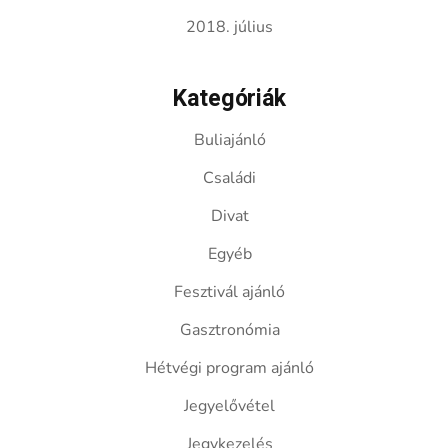
2018. július
Kategóriák
Buliajánló
Családi
Divat
Egyéb
Fesztivál ajánló
Gasztronómia
Hétvégi program ajánló
Jegyelővétel
Jegykezelés