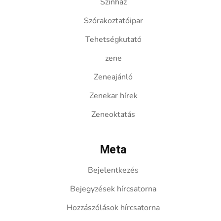
Színház
Szórakoztatóipar
Tehetségkutató
zene
Zeneajánló
Zenekar hírek
Zeneoktatás
Meta
Bejelentkezés
Bejegyzések hírcsatorna
Hozzászólások hírcsatorna