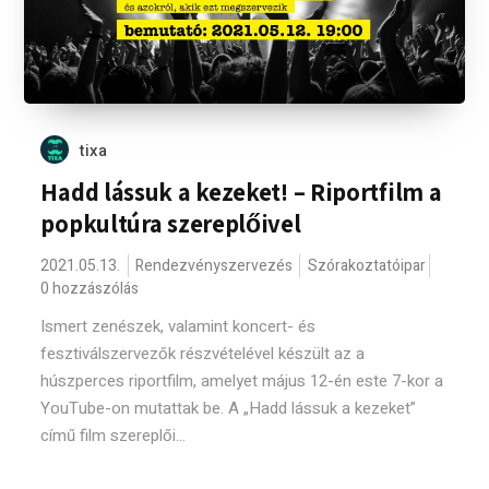
tixa
Hadd lássuk a kezeket! – Riportfilm a
popkultúra szereplőivel
2021.05.13.
Rendezvényszervezés
Szórakoztatóipar
0 hozzászólás
Ismert zenészek, valamint koncert- és
fesztiválszervezők részvételével készült az a
húszperces riportfilm, amelyet május 12-én este 7-kor a
YouTube-on mutattak be. A „Hadd lássuk a kezeket”
című film szereplői...