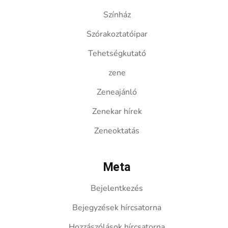
Színház
Szórakoztatóipar
Tehetségkutató
zene
Zeneajánló
Zenekar hírek
Zeneoktatás
Meta
Bejelentkezés
Bejegyzések hírcsatorna
Hozzászólások hírcsatorna