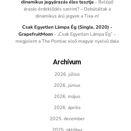
dinamikus jegyárazás éles tesztje
-
Belépő
árazás érdeklődés szerint? – Debütáltak a
dinamikus árú jegyek a Tixa-n!
Csak Egyetlen Lámpa Ég (Single, 2020) -
GrapefruitMoon
-
„Csak Egyetlen Lámpa Ég” –
megjelent a The Pontiac első magyar nyelvű dala
Archívum
2026. július
2026. június
2026. május
2026. április
2025. december
2025. október