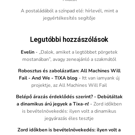
A postaládából a színpad elé: hírlevél, mint a
jegyértékesítés segítője
Legutóbbi hozzászólások
Evelin
-
„Dalok, amiket a legtöbbet pörgetek
mostanában”, avagy zeneajánló a szakmától
Robosztus és zabolázatlan: All Machines Will
Fail - And We - TIXA blog
-
Itt van iamyank új
projektje, az All Machines Will Fail
Belépő árazás érdeklődés szerint? - Debütáltak
a dinamikus árú jegyek a Tixa-n!
-
Zord időkben
is bevételnövekedés: ilyen volt a dinamikus
jegyárazás éles tesztje
Zord időkben is bevételnövekedés: ilyen volt a