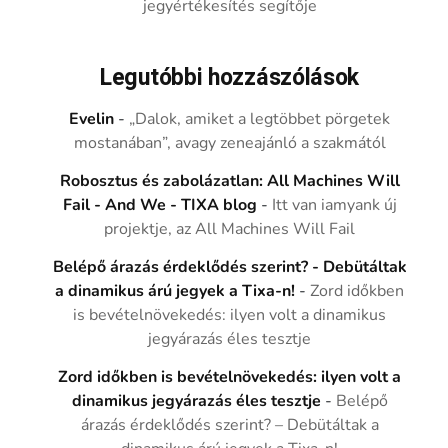
jegyértékesítés segítője
Legutóbbi hozzászólások
Evelin
-
„Dalok, amiket a legtöbbet pörgetek
mostanában”, avagy zeneajánló a szakmától
Robosztus és zabolázatlan: All Machines Will
Fail - And We - TIXA blog
-
Itt van iamyank új
projektje, az All Machines Will Fail
Belépő árazás érdeklődés szerint? - Debütáltak
a dinamikus árú jegyek a Tixa-n!
-
Zord időkben
is bevételnövekedés: ilyen volt a dinamikus
jegyárazás éles tesztje
Zord időkben is bevételnövekedés: ilyen volt a
dinamikus jegyárazás éles tesztje
-
Belépő
árazás érdeklődés szerint? – Debütáltak a