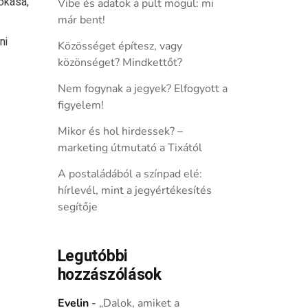
okása,
Vibe és adatok a pult mögül: mi
már bent!
ni
Közösséget építesz, vagy
közönséget? Mindkettőt?
Nem fogynak a jegyek? Elfogyott a
figyelem!
Mikor és hol hirdessek? –
marketing útmutató a Tixától
A postaládából a színpad elé:
hírlevél, mint a jegyértékesítés
segítője
Legutóbbi
hozzászólások
Evelin
-
„Dalok, amiket a