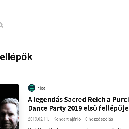
fellépők
tixa
A legendás Sacred Reich a Purci
Dance Party 2019 első fellépője
2019.02.11.
Koncert ajánló
0 hozzászólás