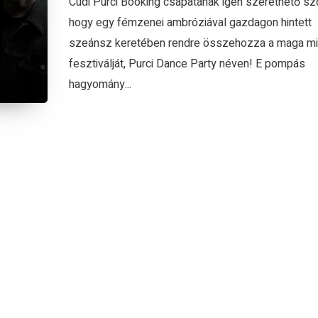
Cudi Purci Booking csapatának igen szerethető sz
hogy egy fémzenei ambróziával gazdagon hintett
szeánsz keretében rendre összehozza a maga mi
fesztiválját, Purci Dance Party néven! E pompás
hagyomány...