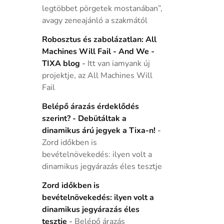
legtöbbet pörgetek mostanában”,
avagy zeneajánló a szakmától
Robosztus és zabolázatlan: All
Machines Will Fail - And We -
TIXA blog
-
Itt van iamyank új
projektje, az All Machines Will
Fail
Belépő árazás érdeklődés
szerint? - Debütáltak a
dinamikus árú jegyek a Tixa-n!
-
Zord időkben is
bevételnövekedés: ilyen volt a
dinamikus jegyárazás éles tesztje
Zord időkben is
bevételnövekedés: ilyen volt a
dinamikus jegyárazás éles
tesztje
-
Belépő árazás