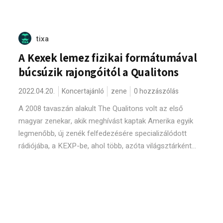
tixa
A Kexek lemez fizikai formátumával
búcsúzik rajongóitól a Qualitons
2022.04.20.
Koncertajánló
zene
0 hozzászólás
A 2008 tavaszán alakult The Qualitons volt az első
magyar zenekar, akik meghívást kaptak Amerika egyik
legmenőbb, új zenék felfedezésére specializálódott
rádiójába, a KEXP-be, ahol több, azóta világsztárként...