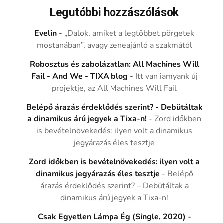
Legutóbbi hozzászólások
Evelin
-
„Dalok, amiket a legtöbbet pörgetek
mostanában”, avagy zeneajánló a szakmától
Robosztus és zabolázatlan: All Machines Will
Fail - And We - TIXA blog
-
Itt van iamyank új
projektje, az All Machines Will Fail
Belépő árazás érdeklődés szerint? - Debütáltak
a dinamikus árú jegyek a Tixa-n!
-
Zord időkben
is bevételnövekedés: ilyen volt a dinamikus
jegyárazás éles tesztje
Zord időkben is bevételnövekedés: ilyen volt a
dinamikus jegyárazás éles tesztje
-
Belépő
árazás érdeklődés szerint? – Debütáltak a
dinamikus árú jegyek a Tixa-n!
Csak Egyetlen Lámpa Ég (Single, 2020) -