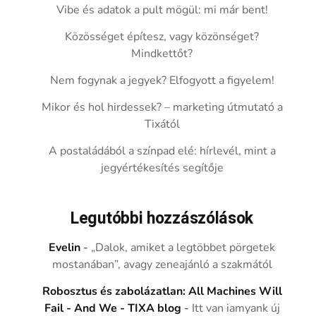
Vibe és adatok a pult mögül: mi már bent!
Közösséget építesz, vagy közönséget?
Mindkettőt?
Nem fogynak a jegyek? Elfogyott a figyelem!
Mikor és hol hirdessek? – marketing útmutató a
Tixától
A postaládából a színpad elé: hírlevél, mint a
jegyértékesítés segítője
Legutóbbi hozzászólások
Evelin
-
„Dalok, amiket a legtöbbet pörgetek
mostanában”, avagy zeneajánló a szakmától
Robosztus és zabolázatlan: All Machines Will
Fail - And We - TIXA blog
-
Itt van iamyank új