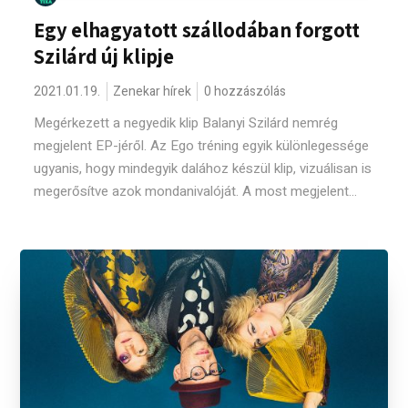
Egy elhagyatott szállodában forgott
Szilárd új klipje
2021.01.19.
Zenekar hírek
0 hozzászólás
Megérkezett a negyedik klip Balanyi Szilárd nemrég
megjelent EP-jéről. Az Ego tréning egyik különlegessége
ugyanis, hogy mindegyik dalához készül klip, vizuálisan is
megerősítve azok mondanivalóját. A most megjelent...