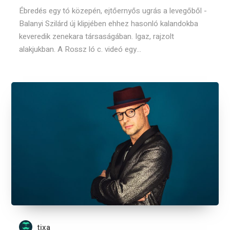
Ébredés egy tó közepén, ejtőernyős ugrás a levegőből -
Balanyi Szilárd új klipjében ehhez hasonló kalandokba
keveredik zenekara társaságában. Igaz, rajzolt
alakjukban. A Rossz ló c. videó egy...
tixa