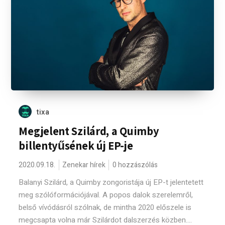
tixa
Megjelent Szilárd, a Quimby
billentyűsének új EP-je
2020.09.18.
Zenekar hírek
0 hozzászólás
Balanyi Szilárd, a Quimby zongoristája új EP-t jelentetett
meg szólóformációjával. A popos dalok szerelemről,
belső vívódásról szólnak, de mintha 2020 előszele is
megcsapta volna már Szilárdot dalszerzés közben....