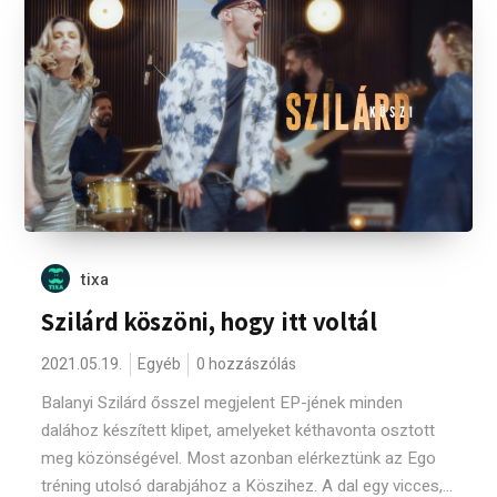
tixa
Szilárd köszöni, hogy itt voltál
2021.05.19.
Egyéb
0 hozzászólás
Balanyi Szilárd ősszel megjelent EP-jének minden
dalához készített klipet, amelyeket kéthavonta osztott
meg közönségével. Most azonban elérkeztünk az Ego
tréning utolsó darabjához a Köszihez. A dal egy vicces,...