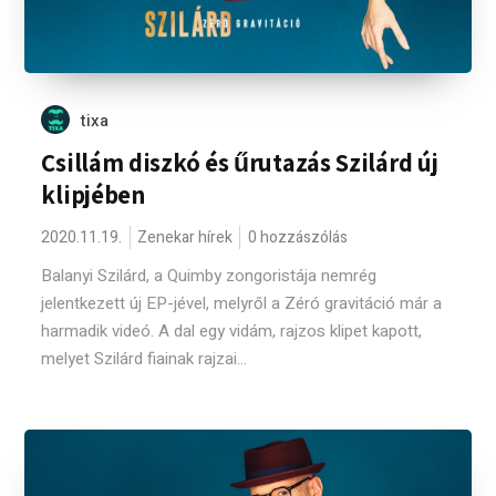
tixa
Csillám diszkó és űrutazás Szilárd új
klipjében
2020.11.19.
Zenekar hírek
0 hozzászólás
Balanyi Szilárd, a Quimby zongoristája nemrég
jelentkezett új EP-jével, melyről a Zéró gravitáció már a
harmadik videó. A dal egy vidám, rajzos klipet kapott,
melyet Szilárd fiainak rajzai...