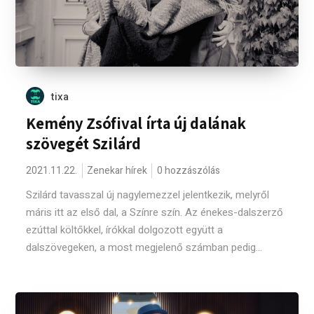
tixa
Kemény Zsófival írta új dalának
szövegét Szilárd
2021.11.22.
Zenekar hírek
0 hozzászólás
Szilárd tavasszal új nagylemezzel jelentkezik, melyről
máris itt az első dal, a Színre szín. Az énekes-dalszerző
ezúttal költőkkel, írókkal dolgozott együtt a
dalszövegeken, a most megjelenő számban pedig...