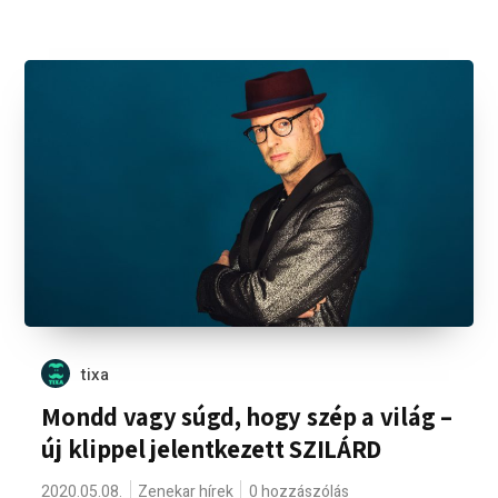
tixa
Mondd vagy súgd, hogy szép a világ –
új klippel jelentkezett SZILÁRD
2020.05.08.
Zenekar hírek
0 hozzászólás