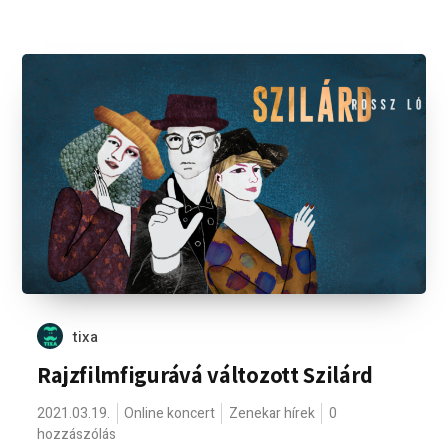
tixa
Rajzfilmfigurává változott Szilárd
2021.03.19.
Online koncert
Zenekar hírek
0
hozzászólás