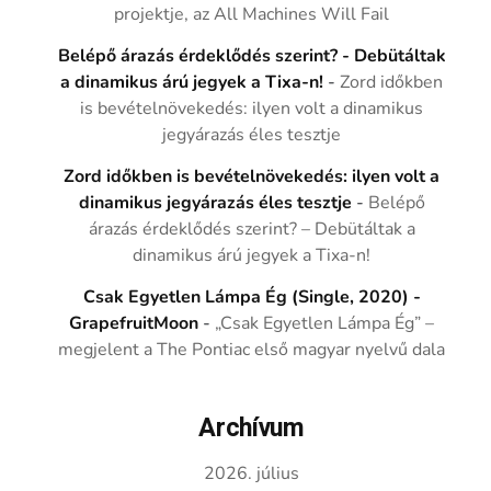
projektje, az All Machines Will Fail
Belépő árazás érdeklődés szerint? - Debütáltak
a dinamikus árú jegyek a Tixa-n!
-
Zord időkben
is bevételnövekedés: ilyen volt a dinamikus
jegyárazás éles tesztje
Zord időkben is bevételnövekedés: ilyen volt a
dinamikus jegyárazás éles tesztje
-
Belépő
árazás érdeklődés szerint? – Debütáltak a
dinamikus árú jegyek a Tixa-n!
Csak Egyetlen Lámpa Ég (Single, 2020) -
GrapefruitMoon
-
„Csak Egyetlen Lámpa Ég” –
megjelent a The Pontiac első magyar nyelvű dala
Archívum
2026. július