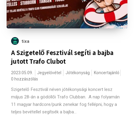
tixa
A Szigetelő Fesztivál segíti a bajba
jutott Trafo Clubot
2023.05.09.
Jegyelővétel
Jótékonyság
Koncertajánló
0 hozzászólás
Szigetelő Fesztivál néven jótékonysági koncert lesz
május 28-án a gödöllői Trafo Clubban. A nap folyamán
11 magyar hardcore/punk zenekar fog fellépni, hogy a
teljes bevétellel segítsék a bajba...