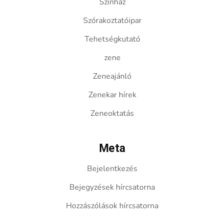
Színház
Szórakoztatóipar
Tehetségkutató
zene
Zeneajánló
Zenekar hírek
Zeneoktatás
Meta
Bejelentkezés
Bejegyzések hírcsatorna
Hozzászólások hírcsatorna