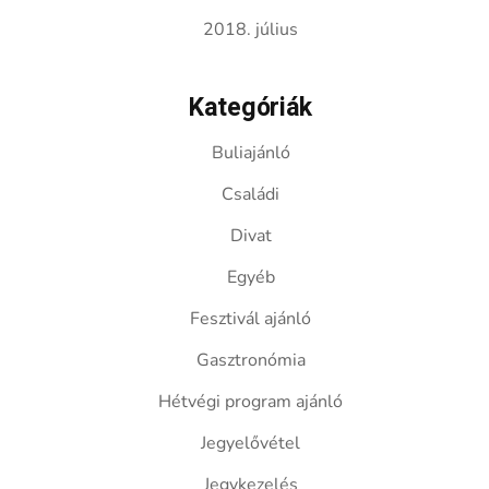
2018. július
Kategóriák
Buliajánló
Családi
Divat
Egyéb
Fesztivál ajánló
Gasztronómia
Hétvégi program ajánló
Jegyelővétel
Jegykezelés