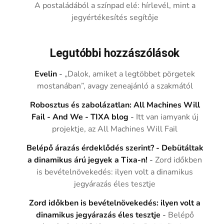
A postaládából a színpad elé: hírlevél, mint a
jegyértékesítés segítője
Legutóbbi hozzászólások
Evelin
-
„Dalok, amiket a legtöbbet pörgetek
mostanában”, avagy zeneajánló a szakmától
Robosztus és zabolázatlan: All Machines Will
Fail - And We - TIXA blog
-
Itt van iamyank új
projektje, az All Machines Will Fail
Belépő árazás érdeklődés szerint? - Debütáltak
a dinamikus árú jegyek a Tixa-n!
-
Zord időkben
is bevételnövekedés: ilyen volt a dinamikus
jegyárazás éles tesztje
Zord időkben is bevételnövekedés: ilyen volt a
dinamikus jegyárazás éles tesztje
-
Belépő