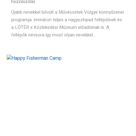
hozzászólás
Újabb nevekkel bővült a Művészetek Völgye könnyűzenei
programja: immáron teljes a nagyszínpad fellépőinek és
a LŐTÉR x Közlekedési Múzeum előadóinak is. A
fellépők névsora így most olyan nevekkel...