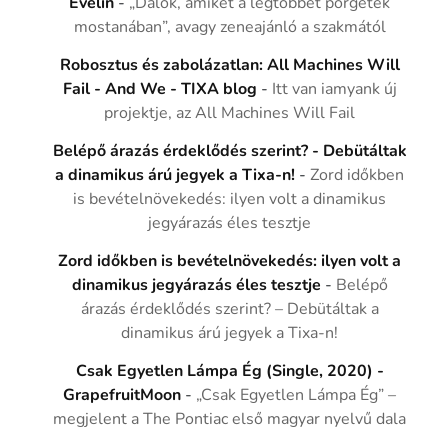
Evelin
-
„Dalok, amiket a legtöbbet pörgetek
mostanában”, avagy zeneajánló a szakmától
Robosztus és zabolázatlan: All Machines Will
Fail - And We - TIXA blog
-
Itt van iamyank új
projektje, az All Machines Will Fail
Belépő árazás érdeklődés szerint? - Debütáltak
a dinamikus árú jegyek a Tixa-n!
-
Zord időkben
is bevételnövekedés: ilyen volt a dinamikus
jegyárazás éles tesztje
Zord időkben is bevételnövekedés: ilyen volt a
dinamikus jegyárazás éles tesztje
-
Belépő
árazás érdeklődés szerint? – Debütáltak a
dinamikus árú jegyek a Tixa-n!
Csak Egyetlen Lámpa Ég (Single, 2020) -
GrapefruitMoon
-
„Csak Egyetlen Lámpa Ég” –
megjelent a The Pontiac első magyar nyelvű dala