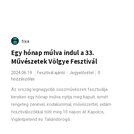
tixa
Egy hónap múlva indul a 33.
Művészetek Völgye Fesztivál
2024.06.19.
Fesztivál ajánló
Jegyelővétel
0
hozzászólás
Az ország legnagyobb összművészeti fesztiválja
kereken egy hónap múlva nyitja meg kapuit, ismét
rengeteg zenével, irodalommal, művészettel, vidám
fesztiválozókkal tölti meg 10 napon át Kapolcs,
Vigántpetend és Taliándörögd...