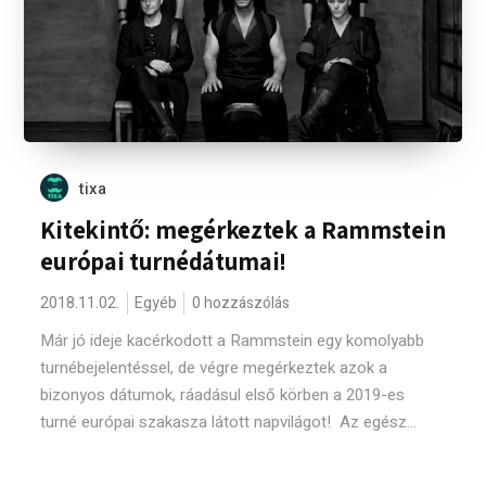
tixa
Kitekintő: megérkeztek a Rammstein
európai turnédátumai!
2018.11.02.
Egyéb
0 hozzászólás
Már jó ideje kacérkodott a Rammstein egy komolyabb
turnébejelentéssel, de végre megérkeztek azok a
bizonyos dátumok, ráadásul első körben a 2019-es
turné európai szakasza látott napvilágot! Az egész...