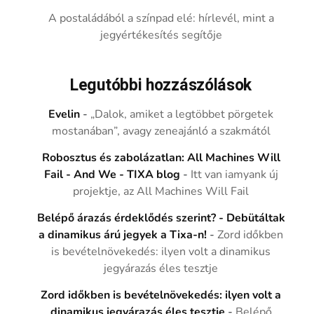
A postaládából a színpad elé: hírlevél, mint a
jegyértékesítés segítője
Legutóbbi hozzászólások
Evelin
-
„Dalok, amiket a legtöbbet pörgetek
mostanában”, avagy zeneajánló a szakmától
Robosztus és zabolázatlan: All Machines Will
Fail - And We - TIXA blog
-
Itt van iamyank új
projektje, az All Machines Will Fail
Belépő árazás érdeklődés szerint? - Debütáltak
a dinamikus árú jegyek a Tixa-n!
-
Zord időkben
is bevételnövekedés: ilyen volt a dinamikus
jegyárazás éles tesztje
Zord időkben is bevételnövekedés: ilyen volt a
dinamikus jegyárazás éles tesztje
-
Belépő