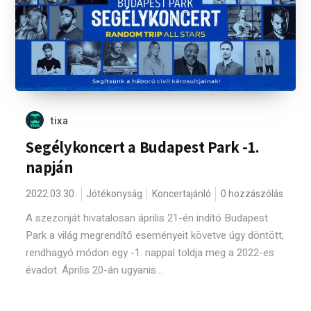
tixa
Segélykoncert a Budapest Park -1.
napján
2022.03.30.
Jótékonyság
Koncertajánló
0 hozzászólás
A szezonját hivatalosan április 21-én indító Budapest
Park a világ megrendítő eseményeit követve úgy döntött,
rendhagyó módon egy -1. nappal toldja meg a 2022-es
évadot. Április 20-án ugyanis...