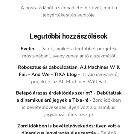
A postaládából a színpad elé: hírlevél, mint a
jegyértékesítés segítője
Legutóbbi hozzászólások
Evelin
-
„Dalok, amiket a legtöbbet pörgetek
mostanában”, avagy zeneajánló a szakmától
Robosztus és zabolázatlan: All Machines Will
Fail - And We - TIXA blog
-
Itt van iamyank új
projektje, az All Machines Will Fail
Belépő árazás érdeklődés szerint? - Debütáltak
a dinamikus árú jegyek a Tixa-n!
-
Zord időkben
is bevételnövekedés: ilyen volt a dinamikus
jegyárazás éles tesztje
Zord időkben is bevételnövekedés: ilyen volt a
dinamikus jegyárazás éles tesztje
-
Belépő