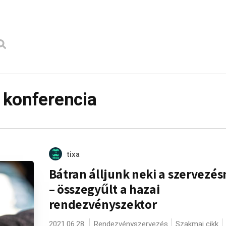
 konferencia
tixa
Bátran álljunk neki a szervezé
– összegyűlt a hazai
rendezvényszektor
2021.06.28.
Rendezvényszervezés
Szakmai cikk