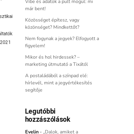
Vibe és adatok a pult mögül: mi
már bent!
sztikai
Közösséget építesz, vagy
közönséget? Mindkettőt?
ltatók
Nem fogynak a jegyek? Elfogyott a
 2021
figyelem!
Mikor és hol hirdessek? –
marketing útmutató a Tixától
A postaládából a színpad elé:
hírlevél, mint a jegyértékesítés
segítője
Legutóbbi
hozzászólások
Evelin
-
„Dalok, amiket a