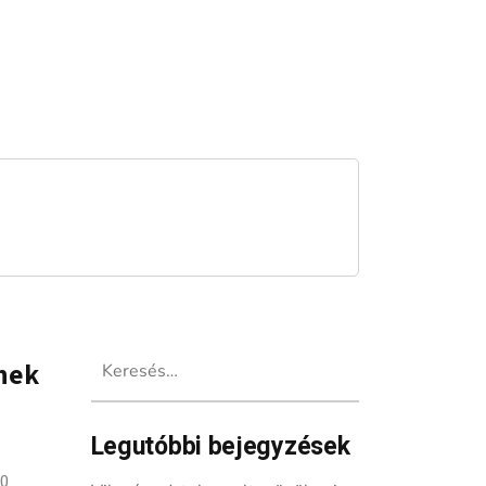
Keresés:
snek
Legutóbbi bejegyzések
0