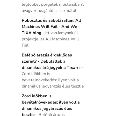
legtöbbet pörgetek mostanában”,
avagy zeneajánló a szakmától
Robosztus és zabolázatlan: All
Machines Will Fail - And We -
TIXA blog
-
Itt van iamyank új
projektje, az All Machines Will
Fail
Belépő árazás érdeklődés
szerint? - Debütáltak a
dinamikus árú jegyek a Tixa-n!
-
Zord időkben is
bevételnövekedés: ilyen volt a
dinamikus jegyárazás éles tesztje
Zord időkben is
bevételnövekedés: ilyen volt a
dinamikus jegyárazás éles
tesztje
-
Belépő árazás