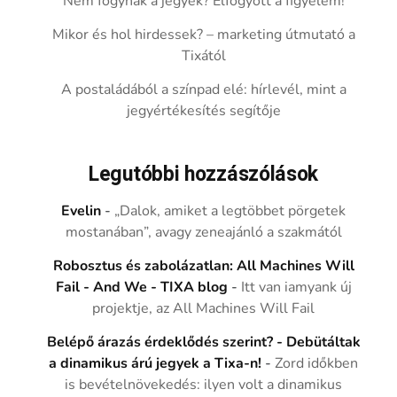
Nem fogynak a jegyek? Elfogyott a figyelem!
Mikor és hol hirdessek? – marketing útmutató a
Tixától
A postaládából a színpad elé: hírlevél, mint a
jegyértékesítés segítője
Legutóbbi hozzászólások
Evelin
-
„Dalok, amiket a legtöbbet pörgetek
mostanában”, avagy zeneajánló a szakmától
Robosztus és zabolázatlan: All Machines Will
Fail - And We - TIXA blog
-
Itt van iamyank új
projektje, az All Machines Will Fail
Belépő árazás érdeklődés szerint? - Debütáltak
a dinamikus árú jegyek a Tixa-n!
-
Zord időkben
is bevételnövekedés: ilyen volt a dinamikus