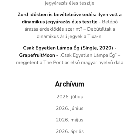
jegyárazás éles tesztje
Zord időkben is bevételnövekedés: ilyen volt a
dinamikus jegyárazás éles tesztje
-
Belépő
árazás érdeklődés szerint? – Debütáltak a
dinamikus árú jegyek a Tixa-n!
Csak Egyetlen Lámpa Ég (Single, 2020) -
GrapefruitMoon
-
„Csak Egyetlen Lámpa Ég” –
megjelent a The Pontiac első magyar nyelvű dala
Archívum
2026. július
2026. június
2026. május
2026. április