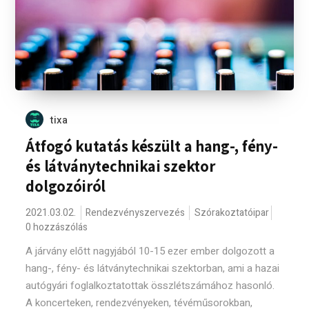
tixa
Átfogó kutatás készült a hang-, fény-
és látványtechnikai szektor
dolgozóiról
2021.03.02.
Rendezvényszervezés
Szórakoztatóipar
0 hozzászólás
A járvány előtt nagyjából 10-15 ezer ember dolgozott a
hang-, fény- és látványtechnikai szektorban, ami a hazai
autógyári foglalkoztatottak összlétszámához hasonló.
A koncerteken, rendezvényeken, tévéműsorokban,