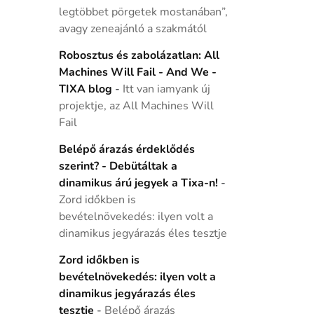
legtöbbet pörgetek mostanában”,
avagy zeneajánló a szakmától
Robosztus és zabolázatlan: All
Machines Will Fail - And We -
TIXA blog
-
Itt van iamyank új
projektje, az All Machines Will
Fail
Belépő árazás érdeklődés
szerint? - Debütáltak a
dinamikus árú jegyek a Tixa-n!
-
Zord időkben is
bevételnövekedés: ilyen volt a
dinamikus jegyárazás éles tesztje
Zord időkben is
bevételnövekedés: ilyen volt a
dinamikus jegyárazás éles
tesztje
-
Belépő árazás