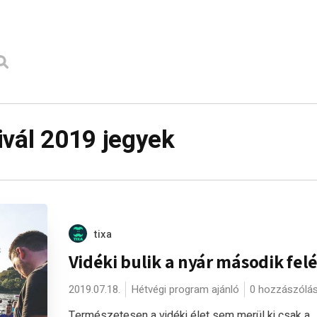
ivál 2019 jegyek
tixa
Vidéki bulik a nyár második fel
2019.07.18.
Hétvégi program ajánló
0 hozzászólá
Természetesen a vidéki élet sem merül ki csak a