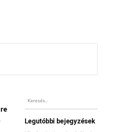
Keresés:
ére
Legutóbbi bejegyzések
s