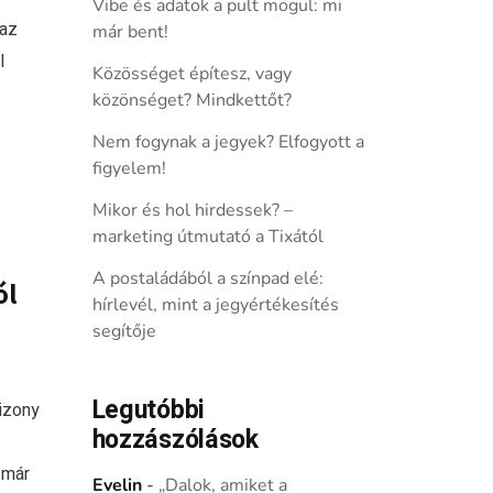
Vibe és adatok a pult mögül: mi
 az
már bent!
l
Közösséget építesz, vagy
közönséget? Mindkettőt?
Nem fogynak a jegyek? Elfogyott a
figyelem!
Mikor és hol hirdessek? –
marketing útmutató a Tixától
A postaládából a színpad elé:
ól
hírlevél, mint a jegyértékesítés
segítője
Legutóbbi
izony
hozzászólások
 már
Evelin
-
„Dalok, amiket a