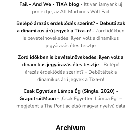
Fail - And We - TIXA blog
-
Itt van iamyank új
projektje, az All Machines Will Fail
Belépő árazás érdeklődés szerint? - Debütáltak
a dinamikus árú jegyek a Tixa-n!
-
Zord időkben
is bevételnövekedés: ilyen volt a dinamikus
jegyárazás éles tesztje
Zord időkben is bevételnövekedés: ilyen volt a
dinamikus jegyárazás éles tesztje
-
Belépő
árazás érdeklődés szerint? – Debütáltak a
dinamikus árú jegyek a Tixa-n!
Csak Egyetlen Lámpa Ég (Single, 2020) -
GrapefruitMoon
-
„Csak Egyetlen Lámpa Ég” –
megjelent a The Pontiac első magyar nyelvű dala
Archívum