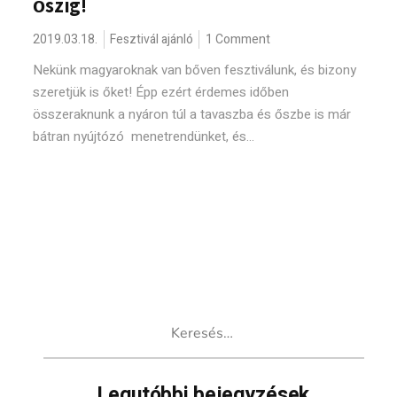
őszig!
2019.03.18.
Fesztivál ajánló
1 Comment
Nekünk magyaroknak van bőven fesztiválunk, és bizony
szeretjük is őket! Épp ezért érdemes időben
összeraknunk a nyáron túl a tavaszba és őszbe is már
bátran nyújtózó menetrendünket, és...
Keresés:
Legutóbbi bejegyzések