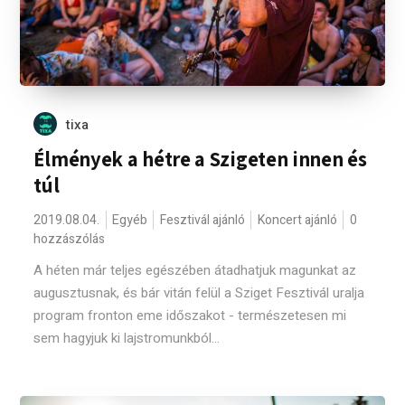
tixa
Élmények a hétre a Szigeten innen és
túl
2019.08.04.
Egyéb
Fesztivál ajánló
Koncert ajánló
0
hozzászólás
A héten már teljes egészében átadhatjuk magunkat az
augusztusnak, és bár vitán felül a Sziget Fesztivál uralja
program fronton eme időszakot - természetesen mi
sem hagyjuk ki lajstromunkból...