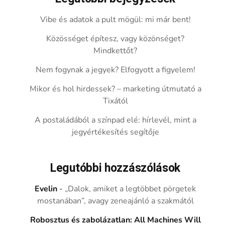
Vibe és adatok a pult mögül: mi már bent!
Közösséget építesz, vagy közönséget?
Mindkettőt?
Nem fogynak a jegyek? Elfogyott a figyelem!
Mikor és hol hirdessek? – marketing útmutató a
Tixától
A postaládából a színpad elé: hírlevél, mint a
jegyértékesítés segítője
Legutóbbi hozzászólások
Evelin
-
„Dalok, amiket a legtöbbet pörgetek
mostanában”, avagy zeneajánló a szakmától
Robosztus és zabolázatlan: All Machines Will