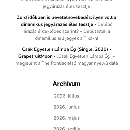
jegyárazás éles tesztje
Zord időkben is bevételnövekedés: ilyen volt a
dinamikus jegyárazás éles tesztje
-
Belépő
árazás érdeklődés szerint? – Debütáltak a
dinamikus árú jegyek a Tixa-n!
Csak Egyetlen Lámpa Ég (Single, 2020) -
GrapefruitMoon
-
„Csak Egyetlen Lámpa Ég” –
megjelent a The Pontiac első magyar nyelvű dala
Archívum
2026. július
2026. június
2026. május
2026. április