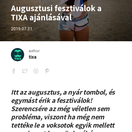
Augusztusi fesztiválok a
TIXA ajánlásával
2019.07.31.
author:
tixa
Augusztusi fesztiválok a TIXA ajánlásáva
Itt az augusztus, a nyár tombol, és
egymást érik a fesztiválok!
Szerencsére az még véletlen sem
probléma, viszont ha még nem
tettéke le a voksotok egyik mellett