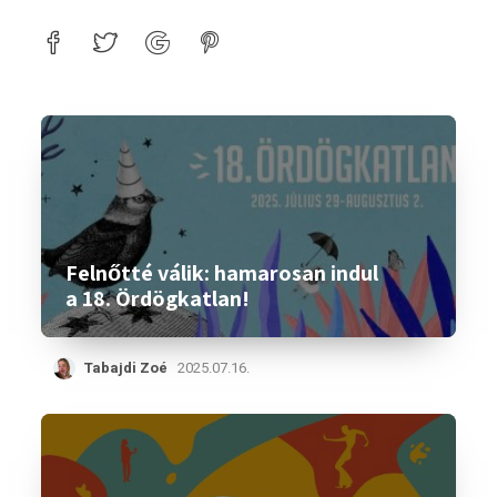
Felnőtté válik: hamarosan indul
a 18. Ördögkatlan!
Tabajdi Zoé
2025.07.16.