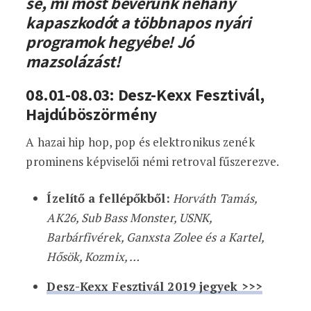
se, mi most beverünk néhány
kapaszkodót a többnapos nyári
programok hegyébe! Jó
mazsolázást!
08.01-08.03: Desz-Kexx Fesztivál,
Hajdúböszörmény
A hazai hip hop, pop és elektronikus zenék
prominens képviselői némi retroval fűszerezve.
Ízelítő a fellépőkből:
Horváth Tamás,
AK26, Sub Bass Monster, USNK,
Barbárfivérek, Ganxsta Zolee és a Kartel,
Hősök, Kozmix, …
Desz-Kexx Fesztivál 2019 jegyek >>>