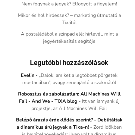
Nem fogynak a jegyek? Elfogyott a figyelem!
Mikor és hol hirdessek? – marketing útmutató a
Tixától
A postaládából a színpad elé: hírlevél, mint a
jegyértékesítés segítője
Legutóbbi hozzászólások
Evelin
-
„Dalok, amiket a legtöbbet pörgetek
mostanában”, avagy zeneajánló a szakmától
Robosztus és zabolázatlan: All Machines Will
Fail - And We - TIXA blog
-
Itt van iamyank új
projektje, az All Machines Will Fail
Belépő árazás érdeklődés szerint? - Debütáltak
a dinamikus árú jegyek a Tixa-n!
-
Zord időkben
is bevételnövekedés: ilyen volt a dinamikus