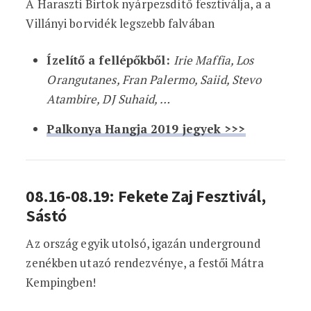
A Haraszti Birtok nyárpezsdítő fesztiválja, a a
Villányi borvidék legszebb falvában
Ízelítő a fellépőkből:
Irie Maffia, Los
Orangutanes, Fran Palermo, Saiid, Stevo
Atambire, DJ Suhaid, …
Palkonya Hangja 2019 jegyek >>>
08.16-08.19: Fekete Zaj Fesztivál,
Sástó
Az ország egyik utolsó, igazán underground
zenékben utazó rendezvénye, a festői Mátra
Kempingben!