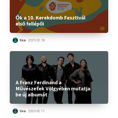
Ők a 10. Kerekdomb Fesztivál
első fellépői
tixa
2025.02.18.
A Franz Ferdinand a
Művészetek Völgyében mutatja
be új albumát
tixa
2025.02.11.