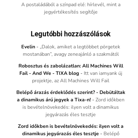
A postaládából a színpad elé: hírlevél, mint a
jegyértékesítés segítője
Legutóbbi hozzászólások
Evelin
-
„Dalok, amiket a legtöbbet pörgetek
mostanában”, avagy zeneajánló a szakmától
Robosztus és zabolázatlan: All Machines Will
Fail - And We - TIXA blog
-
Itt van iamyank új
projektje, az All Machines Will Fail
Belépő árazás érdeklődés szerint? - Debütáltak
a dinamikus árú jegyek a Tixa-n!
-
Zord időkben
is bevételnövekedés: ilyen volt a dinamikus
jegyárazás éles tesztje
Zord időkben is bevételnövekedés: ilyen volt a
dinamikus jegyárazás éles tesztje
-
Belépő