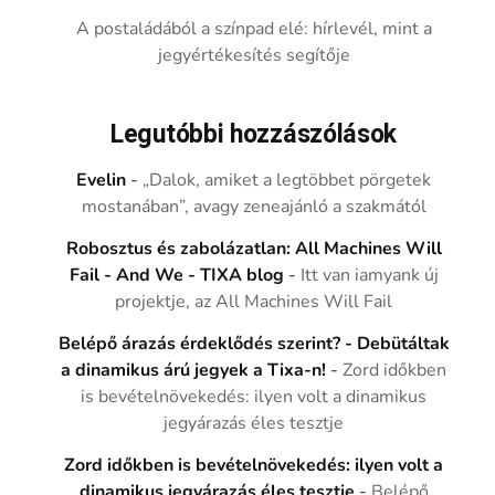
A postaládából a színpad elé: hírlevél, mint a
jegyértékesítés segítője
Legutóbbi hozzászólások
Evelin
-
„Dalok, amiket a legtöbbet pörgetek
mostanában”, avagy zeneajánló a szakmától
Robosztus és zabolázatlan: All Machines Will
Fail - And We - TIXA blog
-
Itt van iamyank új
projektje, az All Machines Will Fail
Belépő árazás érdeklődés szerint? - Debütáltak
a dinamikus árú jegyek a Tixa-n!
-
Zord időkben
is bevételnövekedés: ilyen volt a dinamikus
jegyárazás éles tesztje
Zord időkben is bevételnövekedés: ilyen volt a
dinamikus jegyárazás éles tesztje
-
Belépő