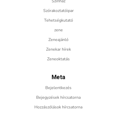
Színház
Szórakoztatóipar
Tehetségkutató
zene
Zeneajánló
Zenekar hírek
Zeneoktatás
Meta
Bejelentkezés
Bejegyzések hírcsatorna
Hozzászólások hírcsatorna