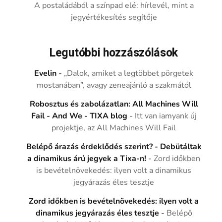
A postaládából a színpad elé: hírlevél, mint a
jegyértékesítés segítője
Legutóbbi hozzászólások
Evelin
-
„Dalok, amiket a legtöbbet pörgetek
mostanában”, avagy zeneajánló a szakmától
Robosztus és zabolázatlan: All Machines Will
Fail - And We - TIXA blog
-
Itt van iamyank új
projektje, az All Machines Will Fail
Belépő árazás érdeklődés szerint? - Debütáltak
a dinamikus árú jegyek a Tixa-n!
-
Zord időkben
is bevételnövekedés: ilyen volt a dinamikus
jegyárazás éles tesztje
Zord időkben is bevételnövekedés: ilyen volt a
dinamikus jegyárazás éles tesztje
-
Belépő