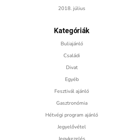
2018. július
Kategóriák
Buliajánló
Családi
Divat
Egyéb
Fesztivál ajánló
Gasztronómia
Hétvégi program ajánló
Jegyelővétel
Jegykezelés