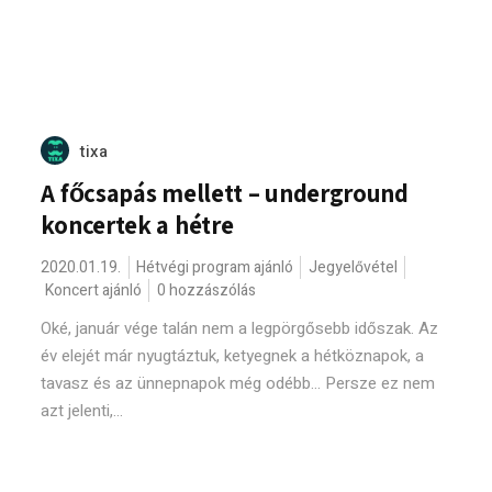
tixa
A főcsapás mellett – underground
koncertek a hétre
2020.01.19.
Hétvégi program ajánló
Jegyelővétel
Koncert ajánló
0 hozzászólás
Oké, január vége talán nem a legpörgősebb időszak. Az
év elejét már nyugtáztuk, ketyegnek a hétköznapok, a
tavasz és az ünnepnapok még odébb... Persze ez nem
azt jelenti,...